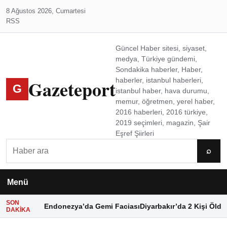
8 Ağustos 2026, Cumartesi
RSS
Güncel Haber sitesi, siyaset,
medya, Türkiye gündemi,
Sondakika haberler, Haber,
Gazeteport
haberler, istanbul haberleri,
G
istanbul haber, hava durumu,
memur, öğretmen, yerel haber,
2016 haberleri, 2016 türkiye,
2019 seçimleri, magazin, Şair
Eşref Şiirleri
Ara
⌕
Menü
SON
Endonezya’da Gemi Faciası
Diyarbakır’da 2 Kişi Öldü
DAKIKA