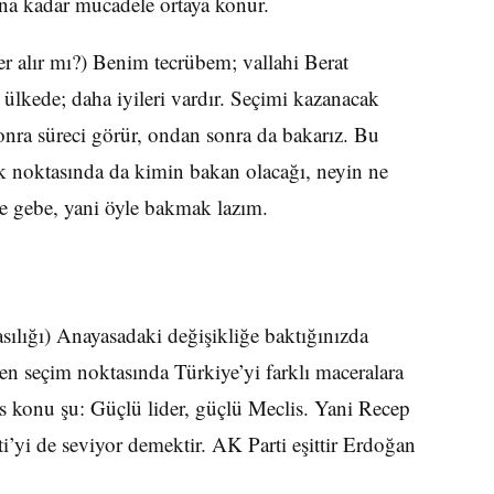
ana kadar mücadele ortaya konur.
yer alır mı?) Benim tecrübem; vallahi Berat
 ülkede; daha iyileri vardır. Seçimi kazanacak
nra süreci görür, ondan sonra da bakarız. Bu
ık noktasında da kimin bakan olacağı, neyin ne
re gebe, yani öyle bakmak lazım.
ılığı) Anayasadaki değişikliğe baktığınızda
rken seçim noktasında Türkiye’yi farklı maceralara
s konu şu: Güçlü lider, güçlü Meclis. Yani Recep
’yi de seviyor demektir. AK Parti eşittir Erdoğan