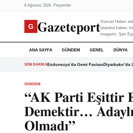
6 Ağustos 2026, Perşembe
Gazeteport
Güncel Haber site
G
istanbul haber, h
magazin, Şair Eşre
ANA SAYFA
GÜNDEM
GENEL
DÜNYA
Endonezya’da Gemi Faciası
Diyarbakır’da 
SON DAKIKA
GÜNDEM
“AK Parti Eşittir
Demektir… Adaylı
Olmadı”