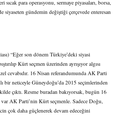
ri sıcak para operasyonu, sermaye piyasaları, borsa,
ilde siyaseten gündemin değiştiği çerçevede enteresan
diası) “Eğer son dönem Türkiye’deki siyasi
ştırılıp Kürt seçmen üzerinden ayrışıyor algısı
zel cevabıdır. 16 Nisan referandumunda AK Parti
rılı bir neticeyle Güneydoğu’da 2015 seçimlerinden
ekilde çıktı. Resme buradan bakıyorsak, bugün 16
imi var AK Parti’nin Kürt seçmenle. Sadece Doğu,
ecin çok daha güçlenerek devam edeceğini