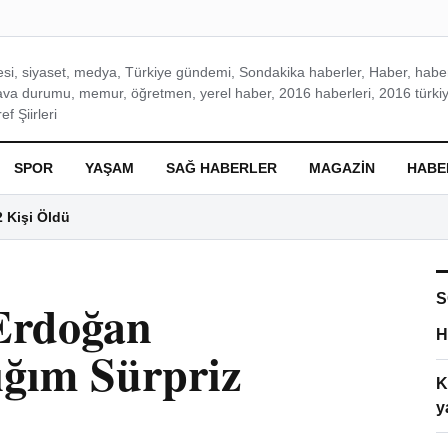
si, siyaset, medya, Türkiye gündemi, Sondakika haberler, Haber, haberl
ava durumu, memur, öğretmen, yerel haber, 2016 haberleri, 2016 türkiy
f Şiirleri
SPOR
YAŞAM
SAĞ HABERLER
MAGAZIN
HABE
2 Kişi Öldü
S
 Erdoğan
H
ğım Sürpriz
K
y