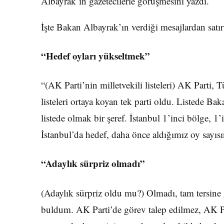
Albayrak’ın gazetecilerle görüşmesini yazdı.
İşte Bakan Albayrak’ın verdiği mesajlardan satır 
“Hedef oyları yükseltmek”
“(AK Parti’nin milletvekili listeleri) AK Parti,
listeleri ortaya koyan tek parti oldu. Listede B
listede olmak bir şeref. İstanbul 1’inci bölge, 1
İstanbul’da hedef, daha önce aldığımız oy sayıs
“Adaylık sürpriz olmadı”
(Adaylık sürpriz oldu mu?) Olmadı, tam tersine g
buldum. AK Parti’de görev talep edilmez, AK Par