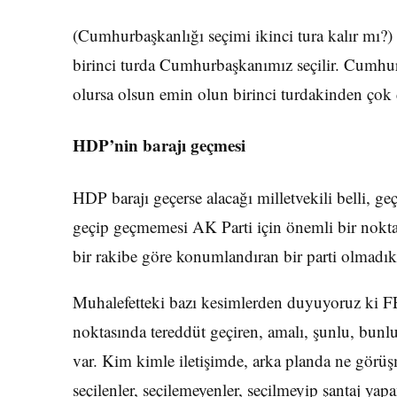
(Cumhurbaşkanlığı seçimi ikinci tura kalır mı?)
birinci turda Cumhurbaşkanımız seçilir. Cumhurb
olursa olsun emin olun birinci turdakinden çok da
HDP’nin barajı geçmesi
HDP barajı geçerse alacağı milletvekili belli, 
geçip geçmemesi AK Parti için önemli bir nokta
bir rakibe göre konumlandıran bir parti olmadık
Muhalefetteki bazı kesimlerden duyuyoruz ki F
noktasında tereddüt geçiren, amalı, şunlu, bunlu
var. Kim kimle iletişimde, arka planda ne görüşme
seçilenler, seçilemeyenler, seçilmeyip şantaj yapa