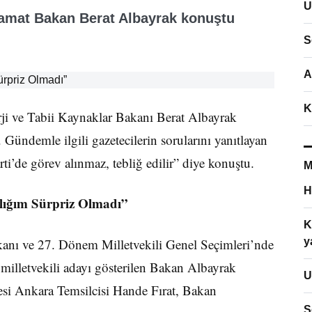
U
Damat Bakan Berat Albayrak konuştu
S
A
K
erji ve Tabii Kaynaklar Bakanı Berat Albayrak
. Gündemle ilgili gazetecilerin sorularını yanıtlayan
ti’de görev alınmaz, tebliğ edilir” diye konuştu.
M
H
lığım Sürpriz Olmadı”
K
anı ve 27. Dönem Milletvekili Genel Seçimleri’nde
y
 milletvekili adayı gösterilen Bakan Albayrak
U
etesi Ankara Temsilcisi Hande Fırat, Bakan
S