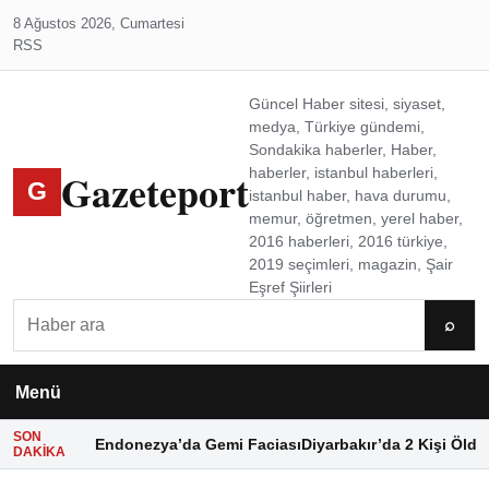
8 Ağustos 2026, Cumartesi
RSS
Güncel Haber sitesi, siyaset,
medya, Türkiye gündemi,
Sondakika haberler, Haber,
Gazeteport
haberler, istanbul haberleri,
G
istanbul haber, hava durumu,
memur, öğretmen, yerel haber,
2016 haberleri, 2016 türkiye,
2019 seçimleri, magazin, Şair
Eşref Şiirleri
Ara
⌕
Menü
SON
Endonezya’da Gemi Faciası
Diyarbakır’da 2 Kişi Öldü
DAKIKA