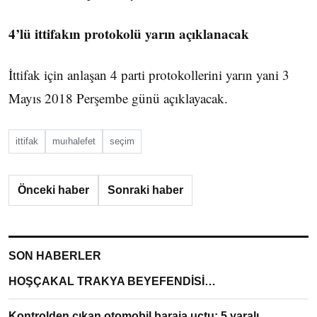
4’lü ittifakın protokolü yarın açıklanacak
İttifak için anlaşan 4 parti protokollerini yarın yani 3
Mayıs 2018 Perşembe günü açıklayacak.
ittifak
muıhalefet
seçim
Önceki haber
Sonraki haber
SON HABERLER
HOŞÇAKAL TRAKYA BEYEFENDİSİ…
Kontrolden çıkan otomobil baraja uçtu: 5 yaralı