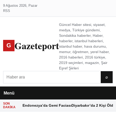
9 Ağustos 2026, Pazar
RSS
Güncel Haber sitesi, siyaset,
medya, Türkiye gündemi,
Sondakika haberler, Haber,
Gazeteport
haberler, istanbul haberleri,
G
istanbul haber, hava durumu,
memur, öğretmen, yerel haber,
2016 haberleri, 2016 türkiye,
2019 seçimleri, magazin, Şair
Eşref Şiirleri
Ara
⌕
Menü
SON
Endonezya’da Gemi Faciası
Diyarbakır’da 2 Kişi Öldü
DAKIKA