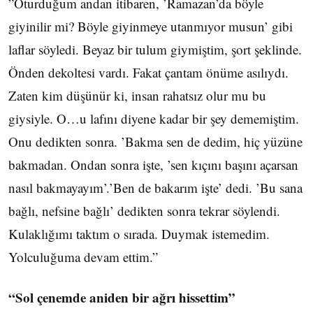
”Oturduğum andan itibaren, ’Ramazan’da böyle
giyinilir mi? Böyle giyinmeye utanmıyor musun’ gibi
laflar söyledi. Beyaz bir tulum giymiştim, şort şeklinde.
Önden dekoltesi vardı. Fakat çantam önüme asılıydı.
Zaten kim düşünür ki, insan rahatsız olur mu bu
giysiyle. O…u lafını diyene kadar bir şey dememiştim.
Onu dedikten sonra. ’Bakma sen de dedim, hiç yüzüne
bakmadan. Ondan sonra işte, ’sen kıçını başını açarsan
nasıl bakmayayım’.’Ben de bakarım işte’ dedi. ’Bu sana
bağlı, nefsine bağlı’ dedikten sonra tekrar söylendi.
Kulaklığımı taktım o sırada. Duymak istemedim.
Yolculuğuma devam ettim.”
“Sol çenemde aniden bir ağrı hissettim”