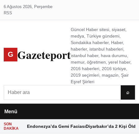
6 Ağustos 2026, Perşembe
RSS
Güncel Haber sitesi, siyaset,
medya, Türkiye gündemi,
Sondakika haberler, Haber,
Gazeteport
haberler, istanbul haberleri,
G
istanbul haber, hava durumu,
memur, öğretmen, yerel haber,
2016 haberleri, 2016 türkiye,
2019 seçimleri, magazin, Şair
Eşref Şiirleri
Ara
⌕
Menü
SON
Endonezya’da Gemi Faciası
Diyarbakır’da 2 Kişi Öldü
DAKIKA