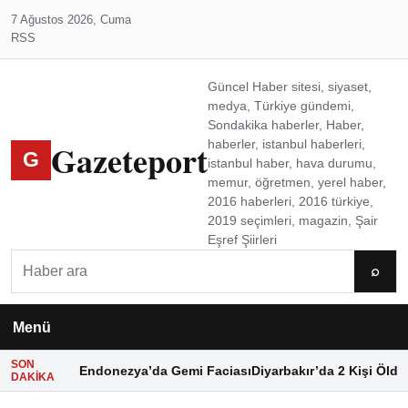
7 Ağustos 2026, Cuma
RSS
Güncel Haber sitesi, siyaset,
medya, Türkiye gündemi,
Sondakika haberler, Haber,
Gazeteport
haberler, istanbul haberleri,
G
istanbul haber, hava durumu,
memur, öğretmen, yerel haber,
2016 haberleri, 2016 türkiye,
2019 seçimleri, magazin, Şair
Eşref Şiirleri
Ara
⌕
Menü
SON
Endonezya’da Gemi Faciası
Diyarbakır’da 2 Kişi Öldü
DAKIKA