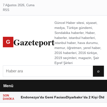
7 Ağustos 2026, Cuma
RSS
Güncel Haber sitesi, siyaset,
medya, Türkiye gündemi,
Sondakika haberler, Haber,
Gazeteport
haberler, istanbul haberleri,
G
istanbul haber, hava durumu,
memur, öğretmen, yerel haber,
2016 haberleri, 2016 türkiye,
2019 seçimleri, magazin, Şair
Eşref Şiirleri
Ara
⌕
Menü
SON
Endonezya’da Gemi Faciası
Diyarbakır’da 2 Kişi Öldü
DAKIKA