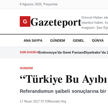
6 Ağustos 2026, Perşembe
Gazeteport
Güncel Haber site
G
istanbul haber, h
magazin, Şair Eşre
ANA SAYFA
GÜNDEM
GENEL
DÜNYA
Endonezya’da Gemi Faciası
Diyarbakır’da 
SON DAKIKA
GÜNDEM
“Türkiye Bu Ayıb
Referandumun şaibeli sonuçlarına bir 
17 Nisan 2017 07:03
Mustafa Hoş