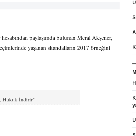
U
S
A
er hesabından paylaşımda bulunan Meral Akşener,
seçimlerinde yaşanan skandalların 2017 örneğini
K
M
H
K
, Hukuk İndirir”
y
U
S