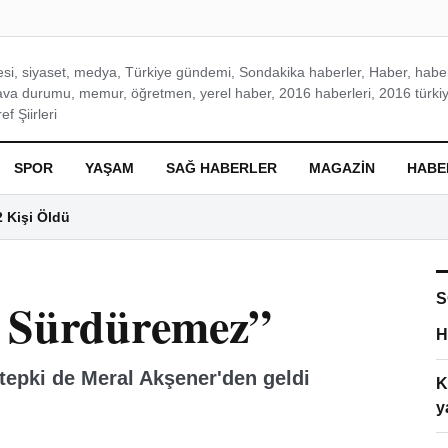
si, siyaset, medya, Türkiye gündemi, Sondakika haberler, Haber, haberl
ava durumu, memur, öğretmen, yerel haber, 2016 haberleri, 2016 türkiy
f Şiirleri
SPOR
YAŞAM
SAĞ HABERLER
MAGAZIN
HABE
2 Kişi Öldü
S
ı Sürdüremez”
H
tepki de Meral Akşener'den geldi
K
y