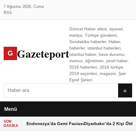
7 Ağustos 2026, Cuma
RSS
Güncel Haber sitesi, siyaset,
medya, Türkiye gündemi,
Sondakika haberler, Haber,
Gazeteport
haberler, istanbul haberleri,
G
istanbul haber, hava durumu,
memur, öğretmen, yerel haber,
2016 haberleri, 2016 türkiye,
2019 seçimleri, magazin, Şair
Eşref Şiirleri
Ara
⌕
Menü
SON
Endonezya’da Gemi Faciası
Diyarbakır’da 2 Kişi Öldü
DAKIKA