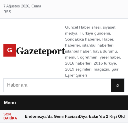
7 Ağustos 2026, Cuma
RSS
Güncel Haber sitesi, siyaset,
medya, Türkiye gündemi,
Sondakika haberler, Haber,
Gazeteport
haberler, istanbul haberleri,
G
istanbul haber, hava durumu,
memur, öğretmen, yerel haber,
2016 haberleri, 2016 türkiye,
2019 seçimleri, magazin, Şair
Eşref Şiirleri
Ara
⌕
Menü
SON
Endonezya’da Gemi Faciası
Diyarbakır’da 2 Kişi Öldü
DAKIKA