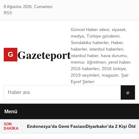
8 Ağustos 2026, Cumartesi
RSS
Güncel Haber sitesi, siyaset,
medya, Türkiye gündemi,
Sondakika haberler, Haber,
Gazeteport
haberler, istanbul haberleri,
G
istanbul haber, hava durumu,
memur, öğretmen, yerel haber,
2016 haberleri, 2016 türkiye,
2019 seçimleri, magazin, Şair
Eşref Şiirleri
Ara
⌕
Menü
SON
Endonezya’da Gemi Faciası
Diyarbakır’da 2 Kişi Öldü
DAKIKA