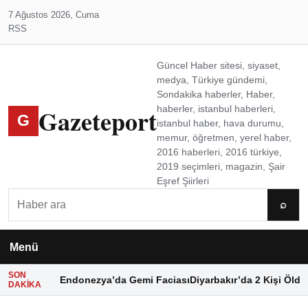
7 Ağustos 2026, Cuma
RSS
Güncel Haber sitesi, siyaset,
medya, Türkiye gündemi,
Sondakika haberler, Haber,
Gazeteport
haberler, istanbul haberleri,
G
istanbul haber, hava durumu,
memur, öğretmen, yerel haber,
2016 haberleri, 2016 türkiye,
2019 seçimleri, magazin, Şair
Eşref Şiirleri
Ara
⌕
Menü
SON
Endonezya’da Gemi Faciası
Diyarbakır’da 2 Kişi Öldü
DAKIKA