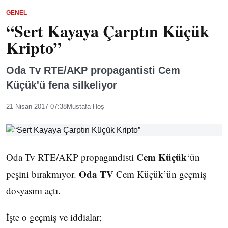
GENEL
“Sert Kayaya Çarptın Küçük
Kripto”
Oda Tv RTE/AKP propagantisti Cem
Küçük'ü fena silkeliyor
21 Nisan 2017 07:38
Mustafa Hoş
Cem Küçük
Oda Tv RTE/AKP propagandisti
‘ün
Oda TV
peşini bırakmıyor.
Cem Küçük’ün geçmiş
dosyasını açtı.
İşte o geçmiş ve iddialar;