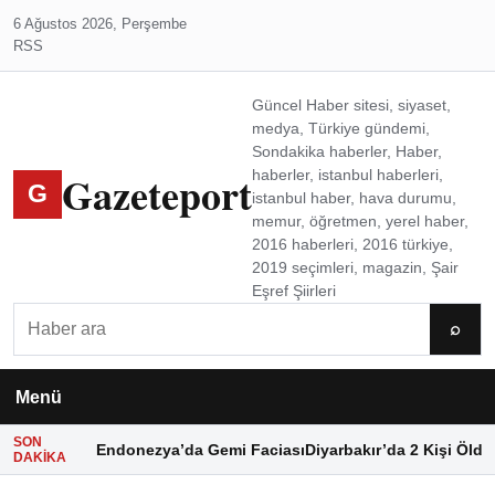
6 Ağustos 2026, Perşembe
RSS
Güncel Haber sitesi, siyaset,
medya, Türkiye gündemi,
Sondakika haberler, Haber,
Gazeteport
haberler, istanbul haberleri,
G
istanbul haber, hava durumu,
memur, öğretmen, yerel haber,
2016 haberleri, 2016 türkiye,
2019 seçimleri, magazin, Şair
Eşref Şiirleri
Ara
⌕
Menü
SON
Endonezya’da Gemi Faciası
Diyarbakır’da 2 Kişi Öldü
DAKIKA