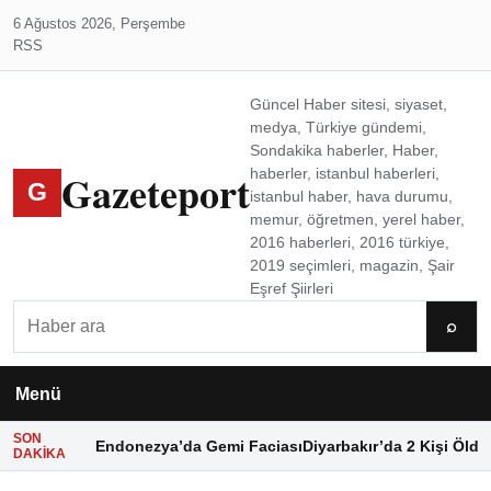
6 Ağustos 2026, Perşembe
RSS
Güncel Haber sitesi, siyaset,
medya, Türkiye gündemi,
Sondakika haberler, Haber,
Gazeteport
haberler, istanbul haberleri,
G
istanbul haber, hava durumu,
memur, öğretmen, yerel haber,
2016 haberleri, 2016 türkiye,
2019 seçimleri, magazin, Şair
Eşref Şiirleri
Ara
⌕
Menü
SON
Endonezya’da Gemi Faciası
Diyarbakır’da 2 Kişi Öldü
DAKIKA