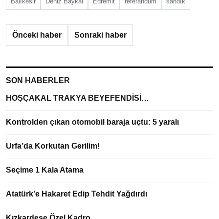
Balıkesir
Deniz Baykal
Edremit
referandum
sandık
Önceki haber
Sonraki haber
SON HABERLER
HOŞÇAKAL TRAKYA BEYEFENDİSİ…
Kontrolden çıkan otomobil baraja uçtu: 5 yaralı
Urfa’da Korkutan Gerilim!
Seçime 1 Kala Atama
Atatürk’e Hakaret Edip Tehdit Yağdırdı
Kızkardeşe Özel Kadro