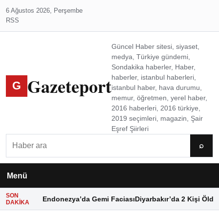
6 Ağustos 2026, Perşembe
RSS
Güncel Haber sitesi, siyaset,
medya, Türkiye gündemi,
Sondakika haberler, Haber,
Gazeteport
haberler, istanbul haberleri,
G
istanbul haber, hava durumu,
memur, öğretmen, yerel haber,
2016 haberleri, 2016 türkiye,
2019 seçimleri, magazin, Şair
Eşref Şiirleri
Ara
⌕
Menü
SON
Endonezya’da Gemi Faciası
Diyarbakır’da 2 Kişi Öldü
DAKIKA