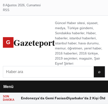
8 Ağustos 2026, Cumartesi
RSS
Güncel Haber sitesi, siyaset,
medya, Türkiye gündemi,
Sondakika haberler, Haber,
Gazeteport
haberler, istanbul haberleri,
G
istanbul haber, hava durumu,
memur, öğretmen, yerel haber,
2016 haberleri, 2016 türkiye,
2019 seçimleri, magazin, Şair
Eşref Şiirleri
Ara
⌕
Menü
SON
Endonezya’da Gemi Faciası
Diyarbakır’da 2 Kişi Öldü
DAKIKA