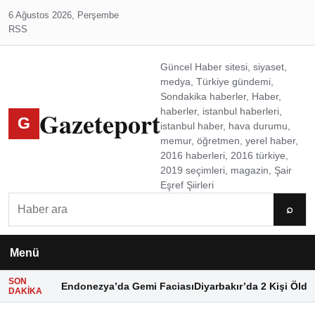
6 Ağustos 2026, Perşembe
RSS
Güncel Haber sitesi, siyaset,
medya, Türkiye gündemi,
Sondakika haberler, Haber,
Gazeteport
haberler, istanbul haberleri,
G
istanbul haber, hava durumu,
memur, öğretmen, yerel haber,
2016 haberleri, 2016 türkiye,
2019 seçimleri, magazin, Şair
Eşref Şiirleri
Ara
⌕
Menü
SON
Endonezya’da Gemi Faciası
Diyarbakır’da 2 Kişi Öldü
DAKIKA