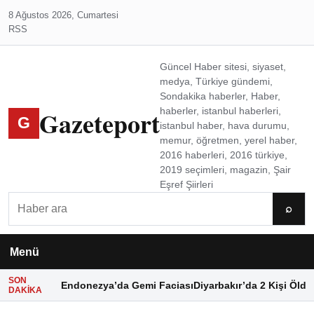
8 Ağustos 2026, Cumartesi
RSS
Güncel Haber sitesi, siyaset,
medya, Türkiye gündemi,
Sondakika haberler, Haber,
Gazeteport
haberler, istanbul haberleri,
G
istanbul haber, hava durumu,
memur, öğretmen, yerel haber,
2016 haberleri, 2016 türkiye,
2019 seçimleri, magazin, Şair
Eşref Şiirleri
Ara
⌕
Menü
SON
Endonezya’da Gemi Faciası
Diyarbakır’da 2 Kişi Öldü
DAKIKA