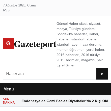
7 Ağustos 2026, Cuma
RSS
Güncel Haber sitesi, siyaset,
medya, Türkiye gündemi,
Sondakika haberler, Haber,
Gazeteport
haberler, istanbul haberleri,
G
istanbul haber, hava durumu,
memur, öğretmen, yerel haber,
2016 haberleri, 2016 türkiye,
2019 seçimleri, magazin, Şair
Eşref Şiirleri
Ara
⌕
Menü
SON
Endonezya’da Gemi Faciası
Diyarbakır’da 2 Kişi Öldü
DAKIKA