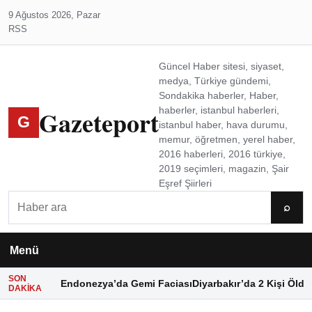
9 Ağustos 2026, Pazar
RSS
Güncel Haber sitesi, siyaset,
medya, Türkiye gündemi,
Sondakika haberler, Haber,
Gazeteport
haberler, istanbul haberleri,
G
istanbul haber, hava durumu,
memur, öğretmen, yerel haber,
2016 haberleri, 2016 türkiye,
2019 seçimleri, magazin, Şair
Eşref Şiirleri
Ara
⌕
Menü
SON
Endonezya’da Gemi Faciası
Diyarbakır’da 2 Kişi Öldü
DAKIKA