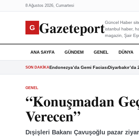
8 Ağustos 2026, Cumartesi
Gazeteport
Güncel Haber site
G
istanbul haber, h
magazin, Şair Eşre
ANA SAYFA
GÜNDEM
GENEL
DÜNYA
Endonezya’da Gemi Faciası
Diyarbakır’da 
SON DAKIKA
GENEL
“Konuşmadan Geç
Verecen”
Dışişleri Bakanı Çavuşoğlu pazar ziyar