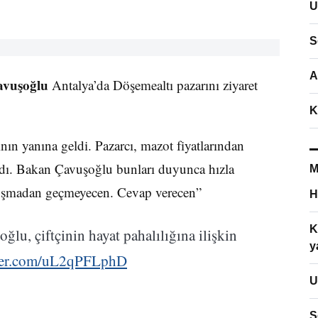
U
S
A
avuşoğlu
Antalya’da Döşemealtı pazarını ziyaret
K
nın yanına geldi. Pazarcı, mazot fiyatlarından
aşladı. Bakan Çavuşoğlu bunları duyunca hızla
M
onuşmadan geçmeyecen. Cevap verecen”
H
K
lu, çiftçinin hayat pahalılığına ilişkin
y
tter.com/uL2qPFLphD
U
S