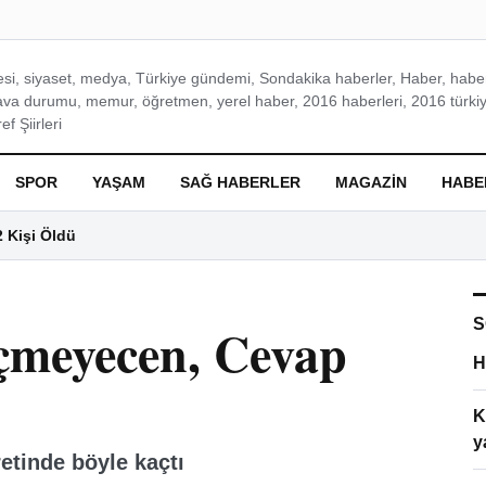
si, siyaset, medya, Türkiye gündemi, Sondakika haberler, Haber, haberl
ava durumu, memur, öğretmen, yerel haber, 2016 haberleri, 2016 türkiy
f Şiirleri
SPOR
YAŞAM
SAĞ HABERLER
MAGAZIN
HABE
2 Kişi Öldü
S
meyecen, Cevap
H
K
y
etinde böyle kaçtı