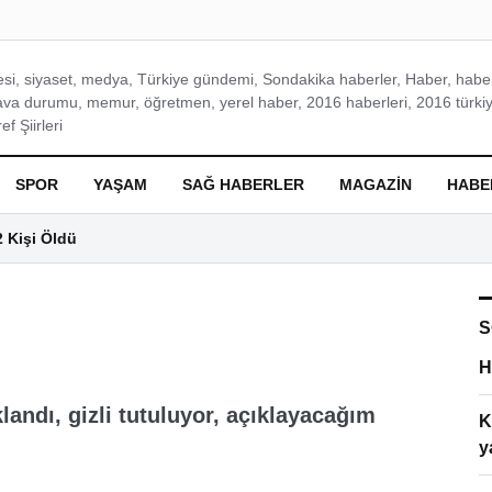
si, siyaset, medya, Türkiye gündemi, Sondakika haberler, Haber, haberl
ava durumu, memur, öğretmen, yerel haber, 2016 haberleri, 2016 türkiy
f Şiirleri
SPOR
YAŞAM
SAĞ HABERLER
MAGAZIN
HABE
2 Kişi Öldü
S
H
landı, gizli tutuluyor, açıklayacağım
K
y