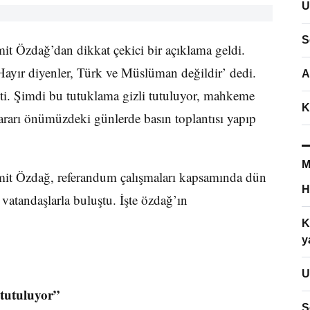
U
S
it Özdağ’dan dikkat çekici bir açıklama geldi.
‘Hayır diyenler, Türk ve Müslüman değildir’ dedi.
A
eşti. Şimdi bu tutuklama gizli tutuluyor, mahkeme
K
arı önümüzdeki günlerde basın toplantısı yapıp
M
mit Özdağ, referandum çalışmaları kapsamında dün
H
 vatandaşlarla buluştu. İşte özdağ’ın
K
y
U
 tutuluyor”
S