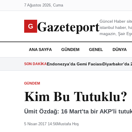
7 Ağustos 2026, Cuma
Gazeteport
Güncel Haber site
G
istanbul haber, h
magazin, Şair Eşre
ANA SAYFA
GÜNDEM
GENEL
DÜNYA
Endonezya’da Gemi Faciası
Diyarbakır’da 
SON DAKIKA
GÜNDEM
Kim Bu Tutuklu?
Ümit Özdağ: 16 Mart'ta bir AKP'li tutuk
5 Nisan 2017 14:56
Mustafa Hoş