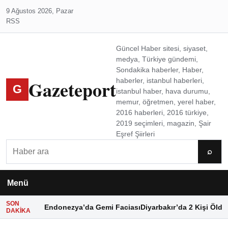
9 Ağustos 2026, Pazar
RSS
Güncel Haber sitesi, siyaset,
medya, Türkiye gündemi,
Sondakika haberler, Haber,
Gazeteport
haberler, istanbul haberleri,
G
istanbul haber, hava durumu,
memur, öğretmen, yerel haber,
2016 haberleri, 2016 türkiye,
2019 seçimleri, magazin, Şair
Eşref Şiirleri
Ara
⌕
Menü
SON
Endonezya’da Gemi Faciası
Diyarbakır’da 2 Kişi Öldü
DAKIKA