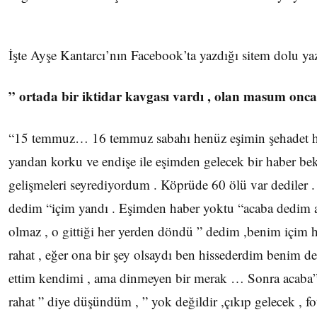
İşte Ayşe Kantarcı’nın Facebook’ta yazdığı sitem dolu yaz
” ortada bir iktidar kavgası vardı , olan masum onc
“15 temmuz… 16 temmuz sabahı henüz eşimin şehadet ha
yandan korku ve endişe ile eşimden gelecek bir haber bek
gelişmeleri seyrediyordum . Köprüde 60 ölü var dediler .
dedim “içim yandı . Eşimden haber yoktu “acaba dedim a
olmaz , o gittiği her yerden döndü ” dedim ,benim içim 
rahat , eğer ona bir şey olsaydı ben hissederdim benim de
ettim kendimi , ama dinmeyen bir merak … Sonra acaba”
rahat ” diye düşündüm , ” yok değildir ,çıkıp gelecek , fo