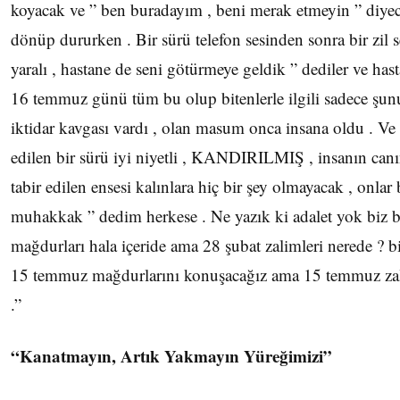
koyacak ve ” ben buradayım , beni merak etmeyin ” diyec
dönüp dururken . Bir sürü telefon sesinden sonra bir zil se
yaralı , hastane de seni götürmeye geldik ” dediler ve has
16 temmuz günü tüm bu olup bitenlerle ilgili sadece şun
iktidar kavgası vardı , olan masum onca insana oldu . Ve 
edilen bir sürü iyi niyetli , KANDIRILMIŞ , insanın canı
tabir edilen ensesi kalınlara hiç bir şey olmayacak , onlar 
muhakkak ” dedim herkese . Ne yazık ki adalet yok biz bu
mağdurları hala içeride ama 28 şubat zalimleri nerede ? b
15 temmuz mağdurlarını konuşacağız ama 15 temmuz zali
.”
“Kanatmayın, Artık Yakmayın Yüreğimizi”