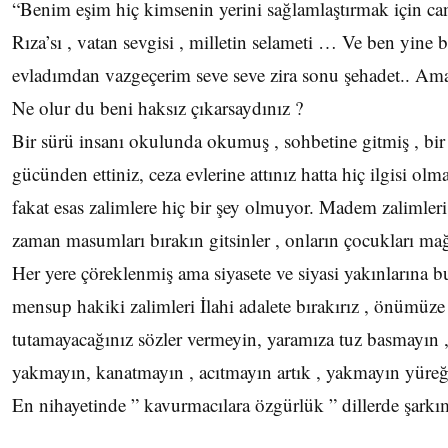
“Benim eşim hiç kimsenin yerini sağlamlaştırmak için can
Rıza’sı , vatan sevgisi , milletin selameti … Ve ben yine
evladımdan vazgeçerim seve seve zira sonu şehadet.. Ama
Ne olur du beni haksız çıkarsaydınız ?
Bir sürü insanı okulunda okumuş , sohbetine gitmiş , bir 
gücünden ettiniz, ceza evlerine attınız hatta hiç ilgisi olm
fakat esas zalimlere hiç bir şey olmuyor. Madem zalimle
zaman masumları bırakın gitsinler , onların çocukları ma
Her yere çöreklenmiş ama siyasete ve siyasi yakınlarına 
mensup hakiki zalimleri İlahi adalete bırakırız , önümüze
tutamayacağınız sözler vermeyin, yaramıza tuz basmayın
yakmayın, kanatmayın , acıtmayın artık , yakmayın yüre
En nihayetinde ” kavurmacılara özgürlük ” dillerde şarkım