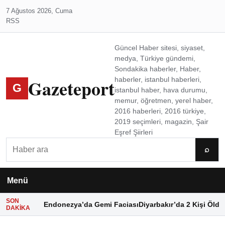
7 Ağustos 2026, Cuma
RSS
Güncel Haber sitesi, siyaset,
medya, Türkiye gündemi,
Sondakika haberler, Haber,
Gazeteport
haberler, istanbul haberleri,
G
istanbul haber, hava durumu,
memur, öğretmen, yerel haber,
2016 haberleri, 2016 türkiye,
2019 seçimleri, magazin, Şair
Eşref Şiirleri
Ara
⌕
Menü
SON
Endonezya’da Gemi Faciası
Diyarbakır’da 2 Kişi Öldü
DAKIKA