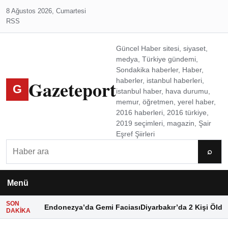
8 Ağustos 2026, Cumartesi
RSS
Güncel Haber sitesi, siyaset,
medya, Türkiye gündemi,
Sondakika haberler, Haber,
Gazeteport
haberler, istanbul haberleri,
G
istanbul haber, hava durumu,
memur, öğretmen, yerel haber,
2016 haberleri, 2016 türkiye,
2019 seçimleri, magazin, Şair
Eşref Şiirleri
Ara
⌕
Menü
SON
Endonezya’da Gemi Faciası
Diyarbakır’da 2 Kişi Öldü
DAKIKA