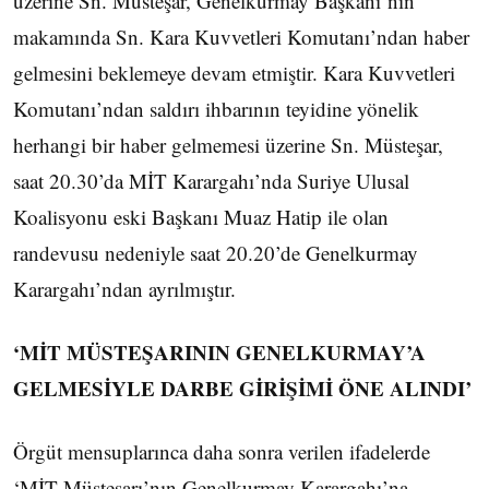
üzerine Sn. Müsteşar, Genelkurmay Başkanı’nın
makamında Sn. Kara Kuvvetleri Komutanı’ndan haber
gelmesini beklemeye devam etmiştir. Kara Kuvvetleri
Komutanı’ndan saldırı ihbarının teyidine yönelik
herhangi bir haber gelmemesi üzerine Sn. Müsteşar,
saat 20.30’da MİT Karargahı’nda Suriye Ulusal
Koalisyonu eski Başkanı Muaz Hatip ile olan
randevusu nedeniyle saat 20.20’de Genelkurmay
Karargahı’ndan ayrılmıştır.
‘MİT MÜSTEŞARININ GENELKURMAY’A
GELMESİYLE DARBE GİRİŞİMİ ÖNE ALINDI’
Örgüt mensuplarınca daha sonra verilen ifadelerde
‘MİT Müsteşarı’nın Genelkurmay Karargahı’na