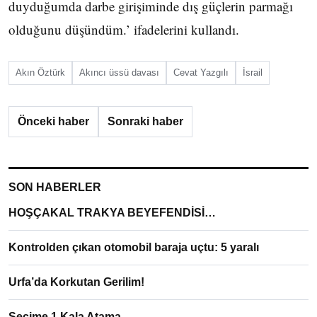
duyduğumda darbe girişiminde dış güçlerin parmağı
olduğunu düşündüm.’ ifadelerini kullandı.
Akın Öztürk
Akıncı üssü davası
Cevat Yazgılı
İsrail
Önceki haber
Sonraki haber
SON HABERLER
HOŞÇAKAL TRAKYA BEYEFENDİSİ…
Kontrolden çıkan otomobil baraja uçtu: 5 yaralı
Urfa’da Korkutan Gerilim!
Seçime 1 Kala Atama