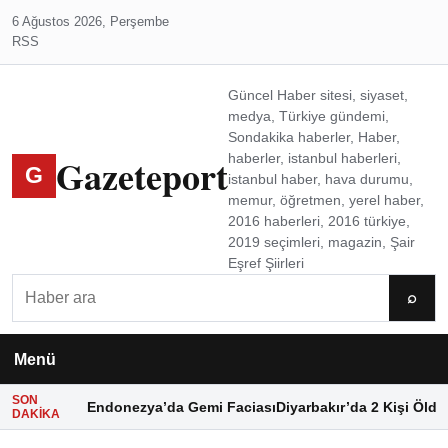
6 Ağustos 2026, Perşembe
RSS
Güncel Haber sitesi, siyaset,
medya, Türkiye gündemi,
Sondakika haberler, Haber,
Gazeteport
haberler, istanbul haberleri,
G
istanbul haber, hava durumu,
memur, öğretmen, yerel haber,
2016 haberleri, 2016 türkiye,
2019 seçimleri, magazin, Şair
Eşref Şiirleri
Ara
⌕
Menü
SON
Endonezya’da Gemi Faciası
Diyarbakır’da 2 Kişi Öldü
DAKIKA