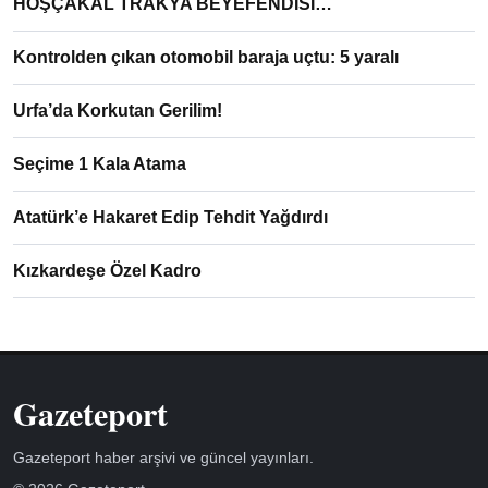
HOŞÇAKAL TRAKYA BEYEFENDİSİ…
Kontrolden çıkan otomobil baraja uçtu: 5 yaralı
Urfa’da Korkutan Gerilim!
Seçime 1 Kala Atama
Atatürk’e Hakaret Edip Tehdit Yağdırdı
Kızkardeşe Özel Kadro
Gazeteport
Gazeteport haber arşivi ve güncel yayınları.