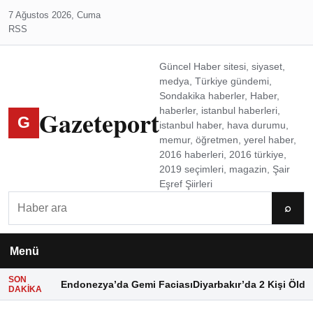
7 Ağustos 2026, Cuma
RSS
Güncel Haber sitesi, siyaset,
medya, Türkiye gündemi,
Sondakika haberler, Haber,
Gazeteport
haberler, istanbul haberleri,
G
istanbul haber, hava durumu,
memur, öğretmen, yerel haber,
2016 haberleri, 2016 türkiye,
2019 seçimleri, magazin, Şair
Eşref Şiirleri
Ara
⌕
Menü
SON
Endonezya’da Gemi Faciası
Diyarbakır’da 2 Kişi Öldü
DAKIKA