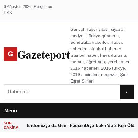
6 Ağustos 2026, Perşembe
RSS
Güncel Haber sitesi, siyaset,
medya, Türkiye gündemi,
Sondakika haberler, Haber,
Gazeteport
haberler, istanbul haberleri,
G
istanbul haber, hava durumu,
memur, öğretmen, yerel haber,
2016 haberleri, 2016 türkiye,
2019 seçimleri, magazin, Şair
Eşref Şiirleri
Ara
⌕
Menü
SON
Endonezya’da Gemi Faciası
Diyarbakır’da 2 Kişi Öldü
DAKIKA