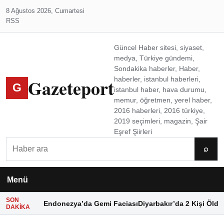
8 Ağustos 2026, Cumartesi
RSS
Güncel Haber sitesi, siyaset,
medya, Türkiye gündemi,
Sondakika haberler, Haber,
Gazeteport
haberler, istanbul haberleri,
G
istanbul haber, hava durumu,
memur, öğretmen, yerel haber,
2016 haberleri, 2016 türkiye,
2019 seçimleri, magazin, Şair
Eşref Şiirleri
Ara
⌕
Menü
SON
Endonezya’da Gemi Faciası
Diyarbakır’da 2 Kişi Öldü
DAKIKA