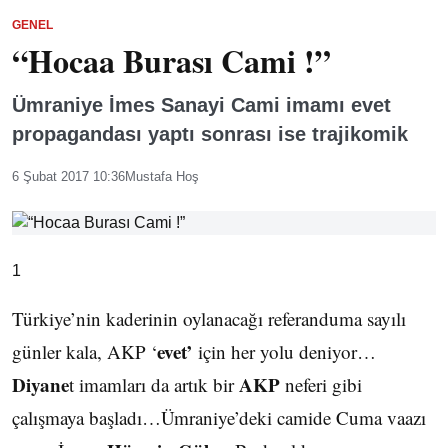
GENEL
“Hocaa Burası Cami !”
Ümraniye İmes Sanayi Cami imamı evet
propagandası yaptı sonrası ise trajikomik
6 Şubat 2017 10:36
Mustafa Hoş
1
Türkiye’nin kaderinin oylanacağı referanduma sayılı
evet’
günler kala, AKP ‘
için her yolu deniyor…
Diyane
AKP
t imamları da artık bir
neferi gibi
çalışmaya başladı…Ümraniye’deki camide Cuma vaazı