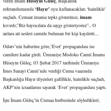
Hüseyin Güleç
veren İmam
, Başkanlık
‘Hayır’
referandumunda
oyu kullanacakları ‘hainlikle’
imam
suçladı. Cemaat imama tepki gösterince,
kıvırdı;”Biz hayrıcılara da saygı gösteriyoruz”.. O
anlara ait sesleri camide bulunan bir kişi kaydetti…
Odatv’nin haberine göre,‘Evet’ propagandası ise
camilere kadar girdi. Ümraniye Modoko Camii İmamı
Hüseyin Güleç, 03 Şubat 2017 tarihinde Ümraniye
İmes Sanayi Camii’nde verdiği Cuma vaazında
Başkanlığa Hayır diyenleri gafillikle, hainlikle suçladı,
AKP’nin icraatlarını sayarak ‘Evet’ propagandası yaptı.
İşte İmam Güleç’in Cumaa hutbesinde söyledikleri;