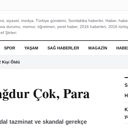
si, siyaset, medya, Türkiye gündemi, Sondakika haberler, Haber, haberl
ava durumu, memur, öğretmen, yerel haber, 2016 haberleri, 2016 türkiy
f Şiirleri
SPOR
YAŞAM
SAĞ HABERLER
MAGAZIN
HABE
2 Kişi Öldü
S
ağdur Çok, Para
H
K
y
dal tazminat ve skandal gerekçe