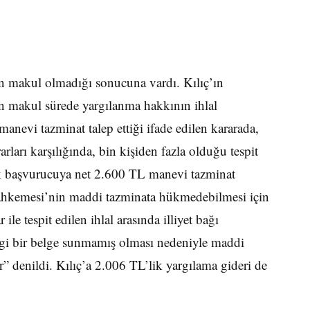
in makul olmadığı sonucuna vardı. Kılıç’ın
n makul sürede yargılanma hakkının ihlal
anevi tazminat talep ettiği ifade edilen kararada,
rları karşılığında, bin kişiden fazla olduğu tespit
rak başvurucuya net 2.600 TL manevi tazminat
ahkemesi’nin maddi tazminata hükmedebilmesi için
le tespit edilen ihlal arasında illiyet bağı
i bir belge sunmamış olması nedeniyle maddi
r” denildi. Kılıç’a 2.006 TL’lik yargılama gideri de