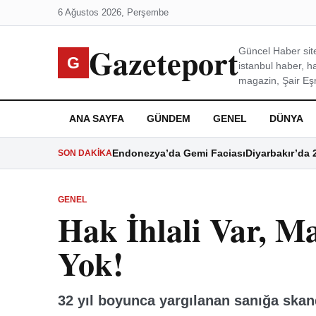
6 Ağustos 2026, Perşembe
Gazeteport
Güncel Haber site
G
istanbul haber, h
magazin, Şair Eşre
ANA SAYFA
GÜNDEM
GENEL
DÜNYA
Endonezya’da Gemi Faciası
Diyarbakır’da 
SON DAKIKA
GENEL
Hak İhlali Var, M
Yok!
32 yıl boyunca yargılanan sanığa skan