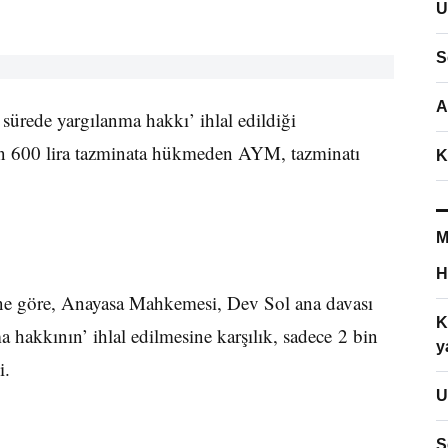
U
S
A
ürede yargılanma hakkı’ ihlal edildiği
bin 600 lira tazminata hükmeden AYM, tazminatı
K
M
H
ne göre, Anayasa Mahkemesi, Dev Sol ana davası
K
 hakkının’ ihlal edilmesine karşılık, sadece 2 bin
y
i.
U
S