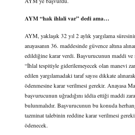
AYM’ye başvurdu.
AYM “hak ihlali var” dedi ama…
AYM, yaklaşık 32 yıl 2 aylık yargılama süresin
anayasanın 36. maddesinde güvence altına alına
edildiğine karar verdi. Başvurucunun maddi ve m
“İhlal tespitiyle giderilemeyecek olan manevi zara
edilen yargılamadaki taraf sayısı dikkate alına
ödenmesine karar verilmesi gerekir. Anayasa M
başvurucunun uğradığını iddia ettiği maddi zarar i
bulunmalıdır. Başvurucunun bu konuda herhang
tazminat talebinin reddine karar verilmesi gereki
ödenecek.