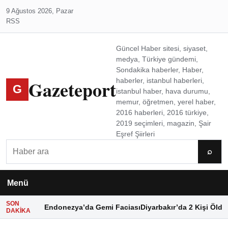
9 Ağustos 2026, Pazar
RSS
Güncel Haber sitesi, siyaset,
medya, Türkiye gündemi,
Sondakika haberler, Haber,
Gazeteport
haberler, istanbul haberleri,
G
istanbul haber, hava durumu,
memur, öğretmen, yerel haber,
2016 haberleri, 2016 türkiye,
2019 seçimleri, magazin, Şair
Eşref Şiirleri
Ara
⌕
Menü
SON
Endonezya’da Gemi Faciası
Diyarbakır’da 2 Kişi Öldü
DAKIKA