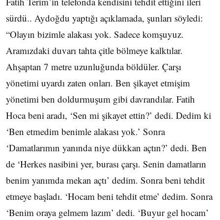
Fatih Terim’in telefonda kendisini tehdit ettiğini ileri
sürdü.. Aydoğdu yaptığı açıklamada, şunları söyledi:
“Olayın bizimle alakası yok. Sadece komşuyuz.
Aramızdaki duvarı tahta çitle bölmeye kalktılar.
Ahşaptan 7 metre uzunluğunda böldüler. Çarşı
yönetimi uyardı zaten onları. Ben şikayet etmişim
yönetimi ben doldurmuşum gibi davrandılar. Fatih
Hoca beni aradı, ‘Sen mi şikayet ettin?’ dedi. Dedim ki
‘Ben etmedim benimle alakası yok.’ Sonra
‘Damatlarımın yanında niye dükkan açtın?’ dedi. Ben
de ‘Herkes nasibini yer, burası çarşı. Senin damatların
benim yanımda mekan açtı’ dedim. Sonra beni tehdit
etmeye başladı. ‘Hocam beni tehdit etme’ dedim. Sonra
‘Benim oraya gelmem lazım’ dedi. ‘Buyur gel hocam’