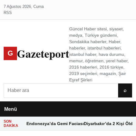
7 Ağustos 2026, Cuma
RSS
Güncel Haber sitesi, siyaset,
medya, Türkiye gündemi,
Sondakika haberler, Haber,
Gazeteport
haberler, istanbul haberleri,
G
istanbul haber, hava durumu,
memur, öğretmen, yerel haber,
2016 haberleri, 2016 türkiye,
2019 seçimleri, magazin, Şair
Eşref Şiirleri
Ara
⌕
Menü
SON
Endonezya’da Gemi Faciası
Diyarbakır’da 2 Kişi Öldü
DAKIKA