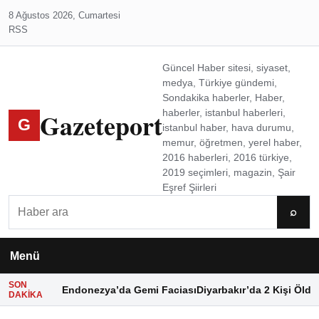
8 Ağustos 2026, Cumartesi
RSS
Güncel Haber sitesi, siyaset,
medya, Türkiye gündemi,
Sondakika haberler, Haber,
Gazeteport
haberler, istanbul haberleri,
G
istanbul haber, hava durumu,
memur, öğretmen, yerel haber,
2016 haberleri, 2016 türkiye,
2019 seçimleri, magazin, Şair
Eşref Şiirleri
Ara
⌕
Menü
SON
Endonezya’da Gemi Faciası
Diyarbakır’da 2 Kişi Öldü
DAKIKA