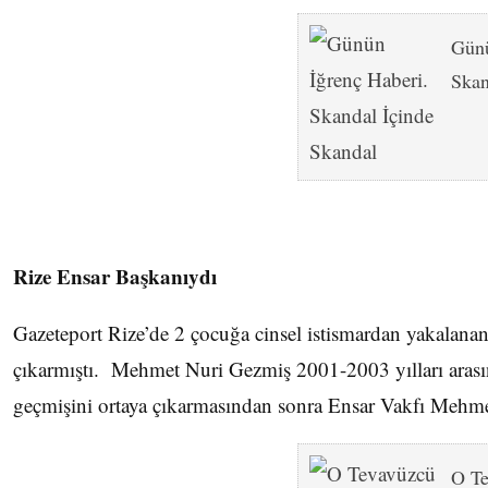
Günü
Skan
Rize Ensar Başkanıydı
Gazeteport Rize’de 2 çocuğa cinsel istismardan yakala
çıkarmıştı. Mehmet Nuri Gezmiş 2001-2003 yılları arası
geçmişini ortaya çıkarmasından sonra Ensar Vakfı Mehmet 
O Te