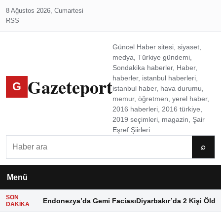
8 Ağustos 2026, Cumartesi
RSS
Güncel Haber sitesi, siyaset,
medya, Türkiye gündemi,
Sondakika haberler, Haber,
Gazeteport
haberler, istanbul haberleri,
G
istanbul haber, hava durumu,
memur, öğretmen, yerel haber,
2016 haberleri, 2016 türkiye,
2019 seçimleri, magazin, Şair
Eşref Şiirleri
Ara
⌕
Menü
SON
Endonezya’da Gemi Faciası
Diyarbakır’da 2 Kişi Öldü
DAKIKA