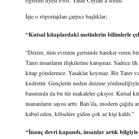
öğretim üyesi Prof. Yasin Ceylan’a sordu.
İşte o röportajdan çarpıcı başlıklar;
“Kutsal kitap­lardaki metinlerin bilimlerle çel
“Deizm, tüm evrenin gerisinde hareket veren bi
Tanrı insanların ilişkilerine karışmaz. Sadece ilk 
kitap göndermez. Yasaklar koymaz. Bir Tanrı var
kudrettir. Gençle­rin neden deizme yön­lendiğiyl
basınında da bu tür makaleler çıkıyor. Kutsal kita
inananların sayısı arttı. Batı’da, modern çağda ar
kabul eden, kiliselere giden çok az kişi kaldı.”
“İnanç devri kapandı, insanlar artık bil­giyle