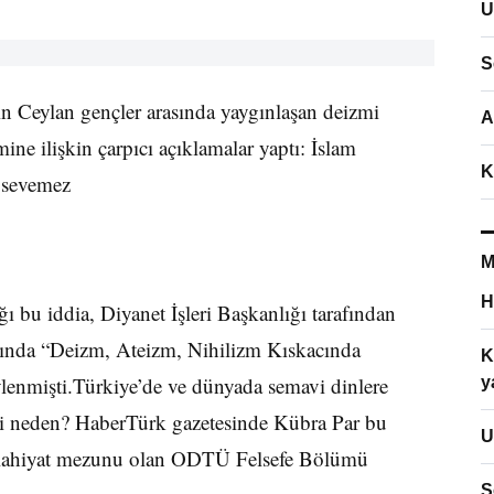
U
S
n Ceylan gençler arasında yaygınlaşan deizmi
A
emine ilişkin çarpıcı açıklamalar yaptı: İslam
K
 seve­mez
M
H
ğı bu iddia, Diyanet İşleri Başkanlığı tarafından
ısında “Deizm, Ateizm, Nihi­lizm Kıskacında
K
vlenmişti.Türkiye’de ve dünyada semavi dinlere
y
eki neden? HaberTürk gazetesinde Kübra Par bu
U
lahiyat mezunu olan ODTÜ Fel­sefe Bölümü
S