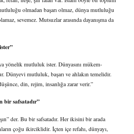
utluluğu olmadan başarı olmaz, dünya mut­luluğu
lamaz, seve­mez. Mutsuzlar arasında dayanışma da
ister”
yaya yönelik mut­luluk ister. Dünyasını mükem­
. Dünyevi mut­luluk, başarı ve ahlakın temelidir.
ünce, din, rejim, insanlığa zarar verir.”
 bir safsatadır”
ın” der. Bu bir safsatadır. Her ikisini bir arada
 çoğu ikir­ciklidir. İçten içe refahı, dünyayı,