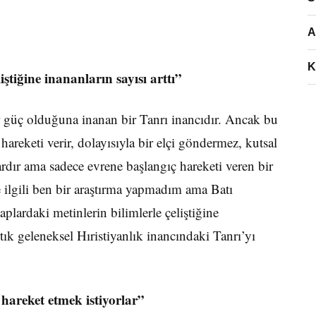
A
K
iştiğine inananların sayısı arttı”
r güç olduğuna inanan bir Tanrı inancıdır. Ancak bu
hareketi verir, dolayısıyla bir elçi göndermez, kut­sal
dır ama sadece evrene baş­langıç hareketi veren bir
e ilgili ben bir araştırma yapmadım ama Batı
p­lardaki metinlerin bilimlerle çeliştiğine
tık geleneksel Hıris­tiyanlık inancındaki Tanrı’yı
 hareket etmek istiyorlar”