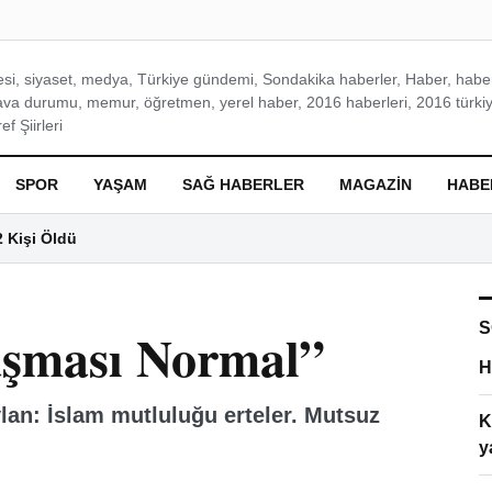
si, siyaset, medya, Türkiye gündemi, Sondakika haberler, Haber, haberl
ava durumu, memur, öğretmen, yerel haber, 2016 haberleri, 2016 türkiy
f Şiirleri
SPOR
YAŞAM
SAĞ HABERLER
MAGAZIN
HABE
2 Kişi Öldü
S
aşması Normal”
H
lan: İslam mutluluğu erteler. Mutsuz
K
y