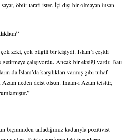
ayar, öbür tarafı ister. İçi dışı bir olmayan insan
lıkları”
ok zeki, çok bilgili bir kişiydi. İslam’ı çeşitli
getir­meye çalışıyordu. Ancak bir eksiği vardı; Batı
rın da İslam’da karşılıkları varmış gibi tuhaf
-ı Azam neden deist olsun. İmam-ı Azam teisttir,
rum­lamıştır.”
am biçiminden anladığımız kadarıyla pozitivist
muş olan, Batı’yı etrafımızdaki insanların