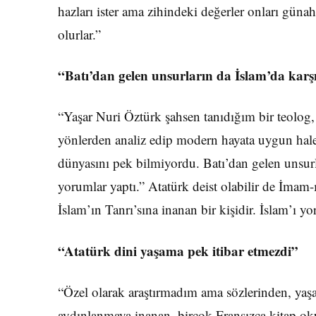
hazları ister ama zihindeki değerler onları günah s
olurlar.”
“Batı’dan gelen unsurların da İslam’da karşı
“Yaşar Nuri Öztürk şahsen tanıdı­ğım bir teolog, ç
yönlerden analiz edip modern hayata uygun hale 
dünyasını pek bilmiyordu. Batı’dan gelen unsurla
yorum­lar yaptı.” Atatürk deist olabilir de İmam
İslam’ın Tan­rı’sına inanan bir kişidir. İslam’ı yo
“Atatürk dini yaşama pek itibar etmezdi”
“Özel olarak araştırmadım ama sözlerinden, yaş
aydınlanmaya inanan, birçok Fransızca kitap oku