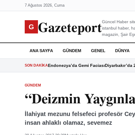
7 Ağustos 2026, Cuma
Gazeteport
Güncel Haber site
G
istanbul haber, h
magazin, Şair Eşre
ANA SAYFA
GÜNDEM
GENEL
DÜNYA
Endonezya’da Gemi Faciası
Diyarbakır’da 
SON DAKIKA
GÜNDEM
“Deizmin Yaygınl
İlahiyat mezunu felsefeci profesör Cey
insan ahlaklı olamaz, seve­mez