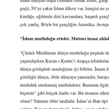
İslam dünyası başta Osmanlı olmak üzere, galip g
geçti, 50’ye yakın İslam ülkesi var, hangisi ne 
kim­liğe, eğitimde dini kavramlara, başarılı genç
çok yan­lış. Böyle bir gençliğin Amerika, Avrupa
“İslam mutluluğu erteler. Mutsuz insan ahlak
“Çünkü Müslüman dünya mut­luluğu peşinde değ
yaşımdayken Kuran-ı Kerim’i Arapça tefsirle­rind
dünya görü­şünü sunduğunu iyi bilirim. İmam 
gördüğü dünya, öbür dünyaya yatırımdır, buraya 
mutluluk ertelenmiş mutluluktur. Bununla ilgili, 
biçersin” gibi birçok hadis var. Bir insanın zih
olsun? Yatırımı öbür tarafadır. İslam’ın Batı tip
yoktur. Batı medeniye­tinde, bilim, sanat, edebiya