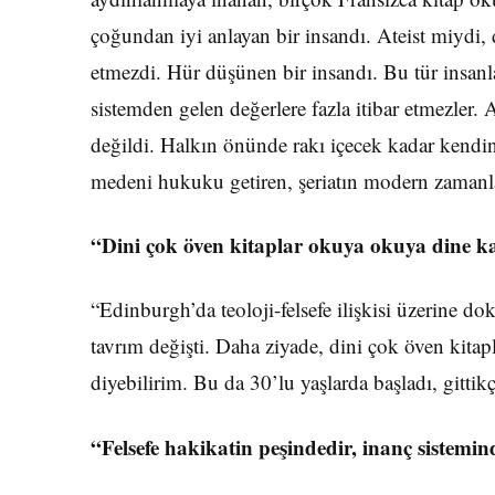
çoğundan iyi anlayan bir insandı. Ateist miydi,
etmezdi. Hür düşünen bir insandı. Bu tür insanla
sistemden gelen değerlere fazla itibar etmezler.
değildi. Halkın önünde rakı içecek kadar kendini 
medeni hukuku getiren, şeriatın modern zamanl
“Dini çok öven kitaplar okuya okuya dine ka
“Edinburgh’da teoloji-felsefe ilişkisi üzerine d
tavrım değişti. Daha ziyade, dini çok öven kitap
diyebilirim. Bu da 30’lu yaşlarda başladı, git­tikçe
“Felsefe hakikatin peşindedir, inanç sistemi