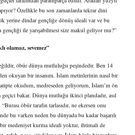
üçler tarafın­dan paramparça edildi. Aradan yüz­yıl
yapıyor? Özellikle bu son zamanlarda tekrar dini
lik yerine dindar genç­liğe dönüş ideali var ve bu
 gençliği ile yarışabilmesi size makul geliyor mu?”
lı olamaz, seve­mez”
ildir, öbür dünya mutlu­luğu peşindedir. Ben 14
en okuyan bir insa­nım. İslam metinlerinin nasıl bir
hatipte okudum, medreseden geliyorum, İslam’ın ön
geçici bakar. Dünya mutluğu ikinci plandadır, asıl
“Burası öbür tarafın tarlası­dır, ne ekersen onu
­ninde bu varken neden bu dünyada bu kadar başarılı
i bir medeniyet kurma ideali yoktur, ihtimali de
t, refah, neşe, şiir falan var. İslam böyle bir toplum