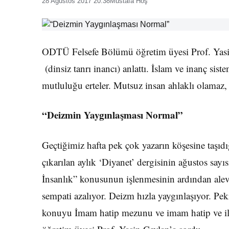
28 Ağustos 2017 20:38
Mustafa Hoş
ODTÜ Fel­sefe Bölümü öğretim üyesi Prof. Yasi
(dinsiz tanrı inancı) anlattı. İslam ve inanç sist
mutluluğu erteler. Mutsuz insan ahlaklı olamaz,
“Deizmin Yaygınlaşması Normal”
Geçtiği­miz hafta pek çok yazarın köşesine taşıdı
çıkarılan aylık ‘Diyanet’ dergisinin ağustos say
İnsanlık” konu­sunun işlenmesinin ardından ale
sempati azalıyor. Deizm hızla yaygınlaşıyor. P
konuyu İmam hatip mezunu ve imam hatip ve i