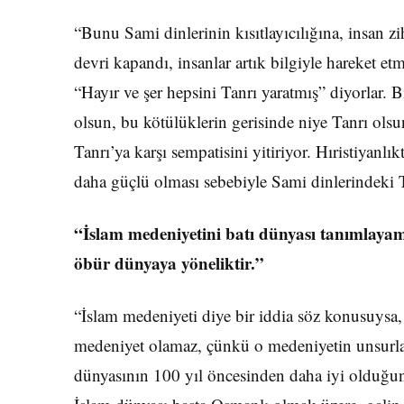
“Bunu Sami dinlerinin kısıtlayı­cılığına, insan z
devri kapandı, insanlar artık bil­giyle hareket et
“Hayır ve şer hepsini Tanrı yaratmış” diyorlar. B
olsun, bu kötülüklerin gerisinde niye Tanrı ols
Tanrı’ya karşı sempatisini yitiriyor. Hıristiyanlı
daha güçlü olması sebebiyle Sami dinle­rindeki T
“İslam medeniyetini batı dünyası tanımlaya
öbür dünyaya yöneliktir.”
“İslam medeniyeti diye bir iddia söz konusuysa,
medeniyet olamaz, çünkü o medeniyetin unsurla
dünyasının 100 yıl öncesin­den daha iyi olduğun