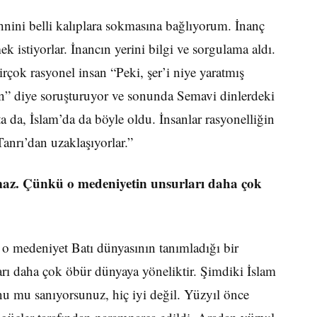
ihnini belli kalıp­lara sokmasına bağlıyorum. İnanç
mek istiyorlar. İnancın yerini bilgi ve sorgulama aldı.
irçok rasyo­nel insan “Peki, şer’i niye yaratmış
un” diye soruşturu­yor ve sonunda Semavi dinlerdeki
kta da, İslam’da da böyle oldu. İnsanlar rasyonelliğin
anrı’dan uzaklaşıyorlar.”
maz. Çünkü o medeniyetin unsurları daha çok
 o medeni­yet Batı dünyasının tanımladığı bir
rı daha çok öbür dünyaya yöneliktir. Şimdiki İslam
u mu sanı­yorsunuz, hiç iyi değil. Yüzyıl önce