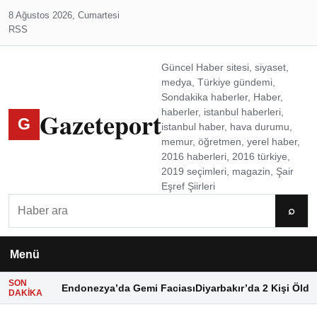
8 Ağustos 2026, Cumartesi
RSS
Güncel Haber sitesi, siyaset,
medya, Türkiye gündemi,
Sondakika haberler, Haber,
Gazeteport
haberler, istanbul haberleri,
G
istanbul haber, hava durumu,
memur, öğretmen, yerel haber,
2016 haberleri, 2016 türkiye,
2019 seçimleri, magazin, Şair
Eşref Şiirleri
Ara
⌕
Menü
SON
Endonezya’da Gemi Faciası
Diyarbakır’da 2 Kişi Öldü
DAKIKA