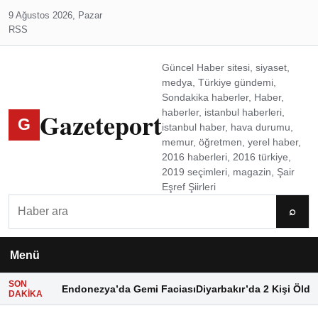
9 Ağustos 2026, Pazar
RSS
Güncel Haber sitesi, siyaset,
medya, Türkiye gündemi,
Sondakika haberler, Haber,
Gazeteport
haberler, istanbul haberleri,
G
istanbul haber, hava durumu,
memur, öğretmen, yerel haber,
2016 haberleri, 2016 türkiye,
2019 seçimleri, magazin, Şair
Eşref Şiirleri
Ara
⌕
Menü
SON
Endonezya’da Gemi Faciası
Diyarbakır’da 2 Kişi Öldü
DAKIKA