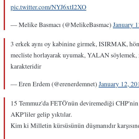
pic.twitter.com/NYJ6xtI2XO
— Melike Basmacı (@MelikeBasmac)
January 1
3 erkek aynı oy kabinine girmek, ISIRMAK, h
mecliste horlayarak uyumak, YALAN söylemek, i
karakteridir
— Eren Erdem (@erenerdemnet)
January 12, 20
15 Temmuz'da FETÖ'nün deviremediği CHP'nin
AKP'liler gelip yıktılar.
Kim ki Milletin kürsüsünün düşmanıdır karşısın