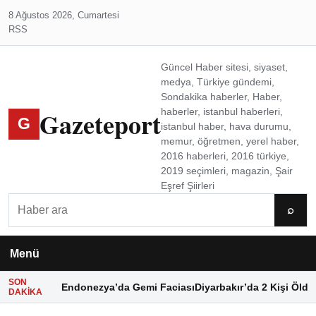
8 Ağustos 2026, Cumartesi
RSS
Güncel Haber sitesi, siyaset,
medya, Türkiye gündemi,
Sondakika haberler, Haber,
Gazeteport
haberler, istanbul haberleri,
G
istanbul haber, hava durumu,
memur, öğretmen, yerel haber,
2016 haberleri, 2016 türkiye,
2019 seçimleri, magazin, Şair
Eşref Şiirleri
Ara
⌕
Menü
SON
Endonezya’da Gemi Faciası
Diyarbakır’da 2 Kişi Öldü
DAKIKA