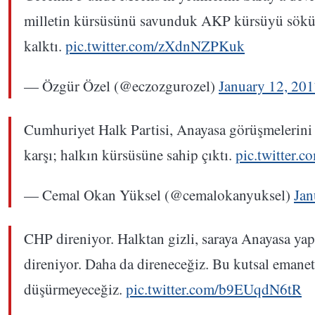
milletin kürsüsünü savunduk AKP kürsüyü sökü
kalktı.
pic.twitter.com/zXdnNZPKuk
— Özgür Özel (@eczozgurozel)
January 12, 20
Cumhuriyet Halk Partisi, Anayasa görüşmelerini 
karşı; halkın kürsüsüne sahip çıktı.
pic.twitter
— Cemal Okan Yüksel (@cemalokanyuksel)
Jan
CHP direniyor. Halktan gizli, saraya Anayasa yap
direniyor. Daha da direneceğiz. Bu kutsal emanet
düşürmeyeceğiz.
pic.twitter.com/b9EUqdN6tR