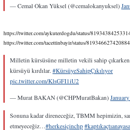
— Cemal Okan Yüksel (@cemalokanyuksel)
Jan
https://twitter.com/aykuterdogdu/status/819343842533
https://twitter.com/tacettinbayir/status/81934662742088
Milletin kürsüsüne milletin vekili sahip çıkarken
kürsüyü kırdılar.
#KürsüyeSahipÇıkılıyor
pic.twitter.com/KlsGFI1iU2
— Murat BAKAN (@CHPMuratBakan)
January
Sonuna kadar direneceğiz, TBMM hepimizin, sar
etmeyeceğiz…
#herkesiçinchp
#kaptıkaçtıanayasa