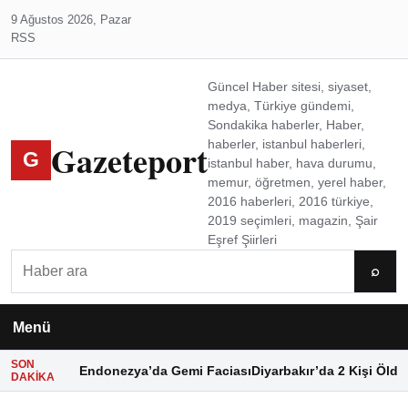
9 Ağustos 2026, Pazar
RSS
Güncel Haber sitesi, siyaset,
medya, Türkiye gündemi,
Sondakika haberler, Haber,
Gazeteport
haberler, istanbul haberleri,
G
istanbul haber, hava durumu,
memur, öğretmen, yerel haber,
2016 haberleri, 2016 türkiye,
2019 seçimleri, magazin, Şair
Eşref Şiirleri
Ara
⌕
Menü
SON
Endonezya’da Gemi Faciası
Diyarbakır’da 2 Kişi Öldü
DAKIKA