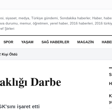
si, siyaset, medya, Türkiye gündemi, Sondakika haberler, Haber, haberl
ava durumu, memur, öğretmen, yerel haber, 2016 haberleri, 2016 türkiy
f Şiirleri
SPOR
YAŞAM
SAĞ HABERLER
MAGAZIN
HABE
2 Kişi Öldü
S
klığı Darbe
H
K
y
'sını işaret etti