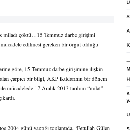
U
S
A
k
miladı çöktü…15 Temmuz darbe girişimi
 mücadele edilmesi gereken bir örgüt olduğu
K
…
rine göre, 15 Temmuz darbe girişimine ilişkin
M
 alan çarpıcı bir bilgi, AKP iktidarının bir dönem
H
 ile mücadelede 17 Aralık 2013 tarihini “milat”
K
ıkardı.
y
U
os 2004 günü yaptığı toplantıda, ‘Fetullah Gülen
S