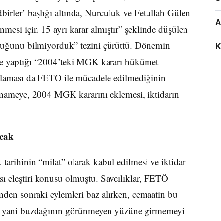
dbirler’ başlığı altında, Nurculuk ve Fetullah Gülen
A
enmesi için 15 ayrı karar almıştır” şeklinde düşülen
lduğunu bilmiyorduk” tezini çürüttü. Dönemin
K
e yaptığı “2004’teki MGK kararı hükümet
klaması da FETÖ ile mücadele edilmediğinin
ianameye, 2004 MGK kararını eklemesi, iktidarın
acak
arihinin “milat” olarak kabul edilmesi ve iktidar
ası eleştiri konusu olmuştu. Savcılıklar, FETÖ
nden sonraki eylemleri baz alırken, cemaatin bu
i, yani buzdağının görünmeyen yüzüne girmemeyi