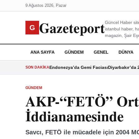
9 Ağustos 2026, Pazar
Gazeteport
Güncel Haber site
G
istanbul haber, h
magazin, Şair Eşre
ANA SAYFA
GÜNDEM
GENEL
DÜNYA
Endonezya’da Gemi Faciası
Diyarbakır’da 
SON DAKIKA
GÜNDEM
AKP-“FETÖ” Orta
İddianamesinde
Savcı, FETÖ ile mücadele için 2004 MGK