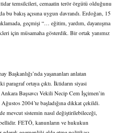
tidar temsilcileri, cemaatin terör örgütü olduğunu
r da bu bakış açısına uygun davrandı. Erdoğan, 15
çıklamada, geçmişi “… eğitim, yardım, dayanışma
ikleri için müsamaha gösterdik. Bir ortak yanımız
y Başkanlığı’nda yaşananları anlatan
i paragraf ortaya çıktı. İktidarın siyasi
an Ankara Başsavcı Vekili Necip Cem İşçimen’in
Ağustos 2004’te başladığına dikkat çekildi.
 mevcut sistemin nasıl değiştirilebileceği,
 bellidir. FETÖ, kanunların ve hukukun
r ederek egemenliği elde etme politikası