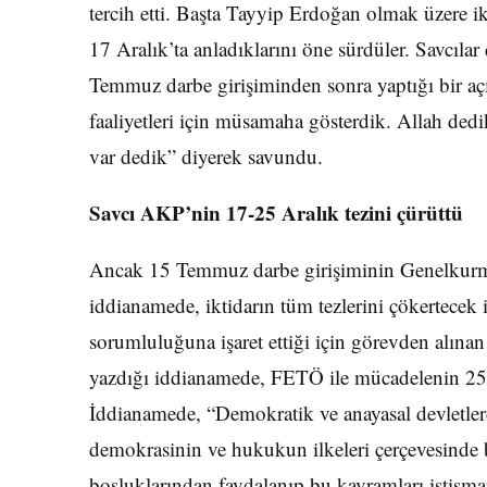
tercih etti. Başta Tayyip Erdoğan olmak üzere ik
17 Aralık’ta anladıklarını öne sürdüler. Savcıla
Temmuz darbe girişiminden sonra yaptığı bir a
faaliyetleri için müsamaha gösterdik. Allah ded
var dedik” diyerek savundu.
Savcı AKP’nin 17-25 Aralık tezini çürüttü
Ancak 15 Temmuz darbe girişiminin Genelkurma
iddianamede, iktidarın tüm tezlerini çökertecek ik
sorumluluğuna işaret ettiği için görevden alın
yazdığı iddianamede, FETÖ ile mücadelenin 25 
İddianamede, “Demokratik ve anayasal devletlerde
demokrasinin ve hukukun ilkeleri çerçevesinde
boşluklarından faydalanıp bu kavramları istisma