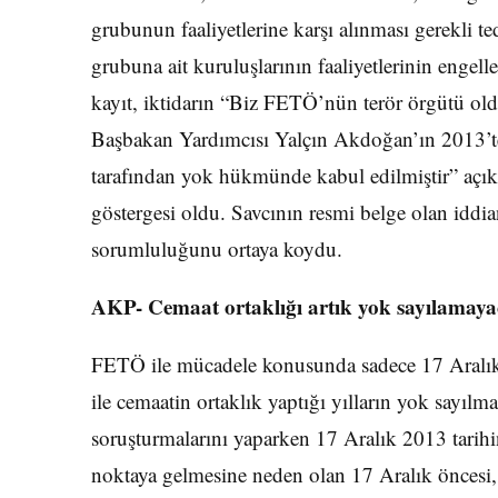
grubunun faaliyetlerine karşı alınması gerekli te
grubuna ait kuruluşlarının faaliyetlerinin engell
kayıt, iktidarın “Biz FETÖ’nün terör örgütü o
Başbakan Yardımcısı Yalçın Akdoğan’ın 2013’t
tarafından yok hükmünde kabul edilmiştir” açı
göstergesi oldu. Savcının resmi belge olan idd
sorumluluğunu ortaya koydu.
AKP- Cemaat ortaklığı artık yok sayılamay
FETÖ ile mücadele konusunda sadece 17 Aralık t
ile cemaatin ortaklık yaptığı yılların yok sayılm
soruşturmalarını yaparken 17 Aralık 2013 tarihi
noktaya gelmesine neden olan 17 Aralık önces