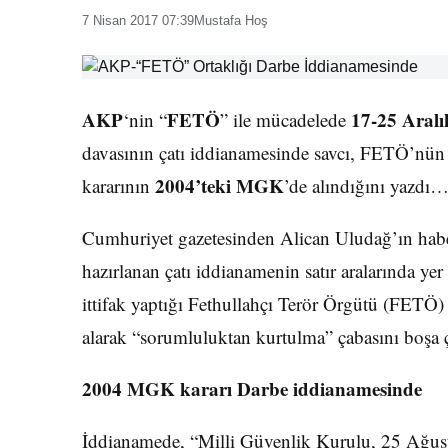
7 Nisan 2017 07:39
Mustafa Hoş
AKP
FETÖ
17-25 Aralı
‘nin “
” ile mücadelede
davasının çatı iddianamesinde savcı, FETÖ’nün
2004’teki MGK
kararının
’de alındığını yazdı
Cumhuriyet gazetesinden Alican Uludağ’ın habe
hazırlanan çatı iddianamenin satır aralarında yer
ittifak yaptığı Fethullahçı Terör Örgütü (FETÖ)
alarak “sorumluluktan kurtulma” çabasını boşa ç
2004 MGK kararı Darbe iddianamesinde
İddianamede, “Milli Güvenlik Kurulu, 25 Ağust