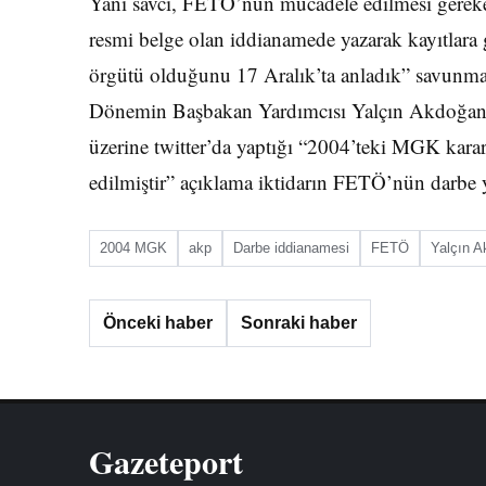
Yani savcı, FETÖ’nün mücadele edilmesi gereke
resmi belge olan iddianamede yazarak kayıtlara ge
örgütü olduğunu 17 Aralık’ta anladık” savunmas
Dönemin Başbakan Yardımcısı Yalçın Akdoğan’
üzerine twitter’da yaptığı “2004’teki MGK kar
edilmiştir” açıklama iktidarın FETÖ’nün darbe 
2004 MGK
akp
Darbe iddianamesi
FETÖ
Yalçın 
Önceki haber
Sonraki haber
Gazeteport