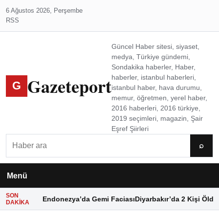
6 Ağustos 2026, Perşembe
RSS
Güncel Haber sitesi, siyaset,
medya, Türkiye gündemi,
Sondakika haberler, Haber,
Gazeteport
haberler, istanbul haberleri,
G
istanbul haber, hava durumu,
memur, öğretmen, yerel haber,
2016 haberleri, 2016 türkiye,
2019 seçimleri, magazin, Şair
Eşref Şiirleri
Ara
⌕
Menü
SON
Endonezya’da Gemi Faciası
Diyarbakır’da 2 Kişi Öldü
DAKIKA