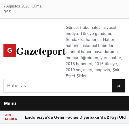
7 Ağustos 2026, Cuma
RSS
Güncel Haber sitesi, siyaset,
medya, Türkiye gündemi,
Sondakika haberler, Haber,
Gazeteport
haberler, istanbul haberleri,
G
istanbul haber, hava durumu,
memur, öğretmen, yerel haber,
2016 haberleri, 2016 türkiye,
2019 seçimleri, magazin, Şair
Eşref Şiirleri
Ara
⌕
Menü
SON
Endonezya’da Gemi Faciası
Diyarbakır’da 2 Kişi Öldü
DAKIKA