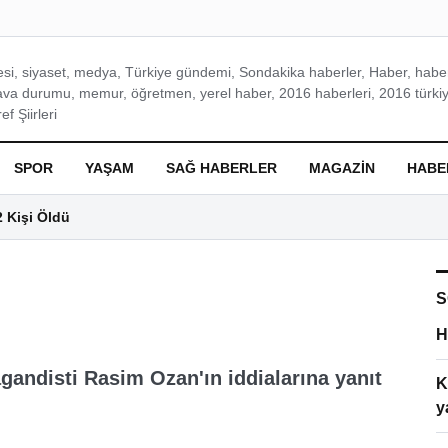
si, siyaset, medya, Türkiye gündemi, Sondakika haberler, Haber, haberl
ava durumu, memur, öğretmen, yerel haber, 2016 haberleri, 2016 türkiy
f Şiirleri
SPOR
YAŞAM
SAĞ HABERLER
MAGAZIN
HABE
2 Kişi Öldü
S
H
andisti Rasim Ozan'ın iddialarına yanıt
K
y