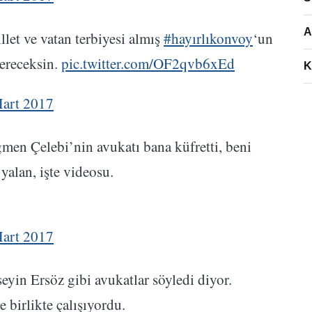
A
llet ve vatan terbiyesi almış
#hayırlıkonvoy
‘un
vereceksin.
pic.twitter.com/OF2qvb6xEd
K
art 2017
 Çelebi’nin avukatı bana küfretti, beni
yalan, işte videosu.
art 2017
n Ersöz gibi avukatlar söyledi diyor.
 birlikte çalışıyordu.