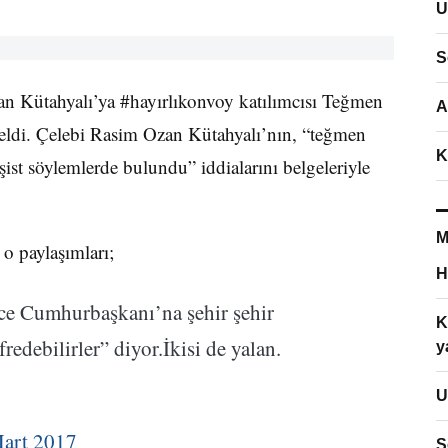
U
S
 Kütahyalı’ya #hayırlıkonvoy katılımcısı Teğmen
A
eldi. Çelebi Rasim Ozan Kütahyalı’nın, “teğmen
K
şist söylemlerde bulundu” iddialarını belgeleriyle
M
o paylaşımları;
H
Cumhurbaşkanı’na şehir şehir
K
edebilirler” diyor.İkisi de yalan.
y
U
art 2017
S