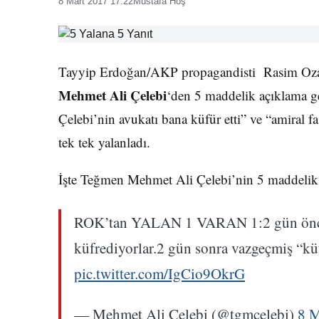
8 Mart 2017 17:22
Mustafa Hoş
Tayyip Erdoğan/AKP propagandisti Rasim Ozan
Mehmet Ali Çelebi
‘den 5 maddelik açıklama g
Çelebi’nin avukatı bana küfür etti” ve “amiral fa
tek tek yalanladı.
İşte Teğmen Mehmet Ali Çelebi’nin 5 maddelik 
ROK’tan YALAN 1 VARAN 1:2 gün önce 
küfrediyorlar.2 gün sonra vazgeçmiş “küfr
pic.twitter.com/IgCio9OkrG
— Mehmet Ali Çelebi (@tgmcelebi)
8 M