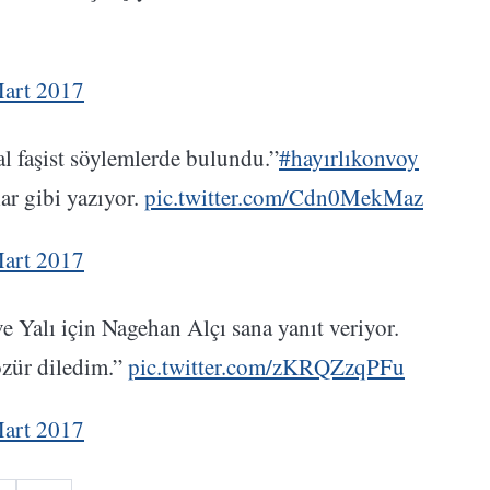
art 2017
l faşist söylemlerde bulundu.”
#hayırlıkonvoy
ar gibi yazıyor.
pic.twitter.com/Cdn0MekMaz
art 2017
 Yalı için Nagehan Alçı sana yanıt veriyor.
zür diledim.”
pic.twitter.com/zKRQZzqPFu
art 2017