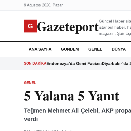
9 Ağustos 2026, Pazar
Gazeteport
Güncel Haber site
G
istanbul haber, h
magazin, Şair Eşre
ANA SAYFA
GÜNDEM
GENEL
DÜNYA
Endonezya’da Gemi Faciası
Diyarbakır’da 
SON DAKIKA
GENEL
5 Yalana 5 Yanıt
Teğmen Mehmet Ali Çelebi, AKP propag
verdi