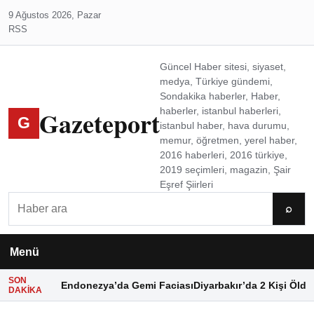
9 Ağustos 2026, Pazar
RSS
Güncel Haber sitesi, siyaset,
medya, Türkiye gündemi,
Sondakika haberler, Haber,
Gazeteport
haberler, istanbul haberleri,
G
istanbul haber, hava durumu,
memur, öğretmen, yerel haber,
2016 haberleri, 2016 türkiye,
2019 seçimleri, magazin, Şair
Eşref Şiirleri
Ara
⌕
Menü
SON
Endonezya’da Gemi Faciası
Diyarbakır’da 2 Kişi Öldü
DAKIKA