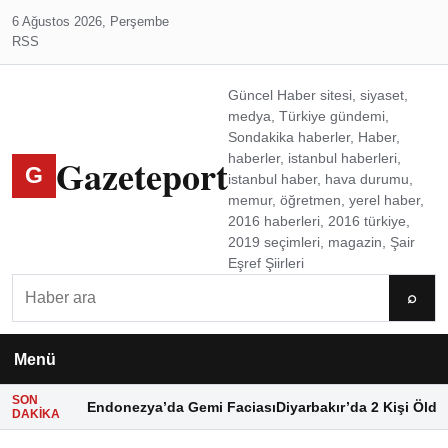
6 Ağustos 2026, Perşembe
RSS
Güncel Haber sitesi, siyaset,
medya, Türkiye gündemi,
Sondakika haberler, Haber,
Gazeteport
haberler, istanbul haberleri,
G
istanbul haber, hava durumu,
memur, öğretmen, yerel haber,
2016 haberleri, 2016 türkiye,
2019 seçimleri, magazin, Şair
Eşref Şiirleri
Ara
⌕
Menü
SON
Endonezya’da Gemi Faciası
Diyarbakır’da 2 Kişi Öldü
DAKIKA