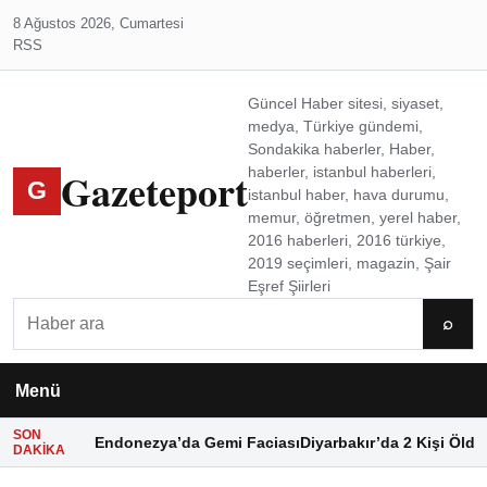
8 Ağustos 2026, Cumartesi
RSS
Güncel Haber sitesi, siyaset,
medya, Türkiye gündemi,
Sondakika haberler, Haber,
Gazeteport
haberler, istanbul haberleri,
G
istanbul haber, hava durumu,
memur, öğretmen, yerel haber,
2016 haberleri, 2016 türkiye,
2019 seçimleri, magazin, Şair
Eşref Şiirleri
Ara
⌕
Menü
SON
Endonezya’da Gemi Faciası
Diyarbakır’da 2 Kişi Öldü
DAKIKA