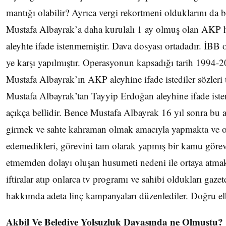
mantığı olabilir? Ayrıca vergi rekortmeni olduklarını da
Mustafa Albayrak’a daha kurulalı 1 ay olmuş olan AKP 
aleyhte ifade istenmemiştir. Dava dosyası ortadadır. İBB 
ye karşı yapılmıştır. Operasyonun kapsadığı tarih 1994-
Mustafa Albayrak’ın AKP aleyhine ifade istediler sözleri 
Mustafa Albayrak’tan Tayyip Erdoğan aleyhine ifade iste
açıkça bellidir. Bence Mustafa Albayrak 16 yıl sonra bu as
girmek ve sahte kahraman olmak amacıyla yapmakta ve o ta
edemedikleri, görevini tam olarak yapmış bir kamu görevli
etmemden dolayı oluşan husumeti nedeni ile ortaya atmakta
iftiralar atıp onlarca tv programı ve sahibi oldukları gaze
hakkımda adeta linç kampanyaları düzenlediler. Doğru elbe
Akbil Ve Belediye Yolsuzluk Davasında ne Olmuştu?