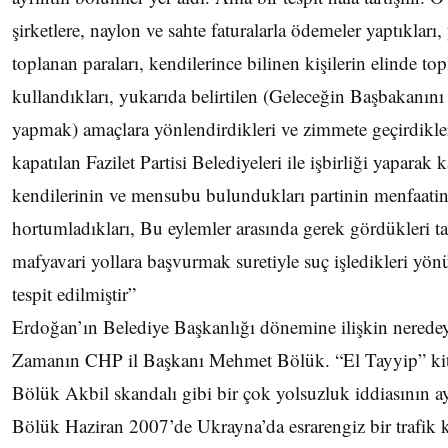
şirketlere, naylon ve sahte faturalarla ödemeler yaptıklar
toplanan paraları, kendilerince bilinen kişilerin elinde t
kullandıkları, yukarıda belirtilen (Geleceğin Başbakanını 
yapmak) amaçlara yönlendirdikleri ve zimmete geçirdikleri
kapatılan Fazilet Partisi Belediyeleri ile işbirliği yaparak 
kendilerinin ve mensubu bulundukları partinin menfaatine 
hortumladıkları, Bu eylemler arasında gerek gördükleri tak
mafyavari yollara başvurmak suretiyle suç işledikleri yön
tespit edilmiştir”
Erdoğan’ın Belediye Başkanlığı dönemine ilişkin neredeys
Zamanın CHP il Başkanı Mehmet Bölük. “El Tayyip” kit
Bölük Akbil skandalı gibi bir çok yolsuzluk iddiasının 
Bölük Haziran 2007’de Ukrayna’da esrarengiz bir trafik k