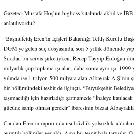
Gazeteci Mustafa Hoş’un bigboss kitabında akbil ve İBB y
anlatılıyordu?
“Başmüfettiş Eren’in İçişleri Bakanlığı Teftiş Kurulu Ba
DGM’ye gelen suç dosyasında, son 5 yıllık dönemde yapıla
Sıradan bir servis şirketiyken, Recep Tayyip Erdoğan d
milyarlık çöp toplama işi alan, daha sonra aynı işi, 1999 
yılında ise 1 trilyon 500 milyara alan Albayrak A.Ş’nin ş
bir bölümündeki tesbit de ilginçti. “Büyükşehir Belediyes
taşımacılığı için hazırladığı şartnamede “İhaleye katılacak
gücüne sahip olması gerekir” ibaresinin bizzat Albayrakl
Candan Eren’in raporunda usulsüzlük yolsuzluk iddiaların
ayrıntılı bölümler yer aldı. Ama bir tespit hala tartışılır. 