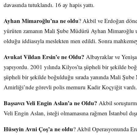
davasında tutuklandı. 16 ay hapis yattı.
Ayhan Mimaroğlu’na ne oldu
? Akbil ve Erdoğan döne
yürüten zamanın Mali Şube Müdürü Ayhan Mimaroğlu uyu
olduğu iddiasıyla meslekten men edildi. Sonra mahkemey
Avukat Vildan Ersin’e ne Oldu?
Albayraklar ve Yenişaf
yapıyordu. 2001 yılında Kilyos’ta şüpheli bir şekilde bo
şüpheli bir şekilde boğulduğu sırada yanında Mali Şube
Amirliği’nde görevli polis memuru Kadir Koçyiğit vardı.
Başsavcı Veli Engin Aslan’a ne Oldu?
Akbil soruşturma
Veli Engin Aslan, isteği olmamasına rağmen İstanbul dışı
Hüseyin Avni Çoş’a ne oldu
? Akbil Operasyonunda Er