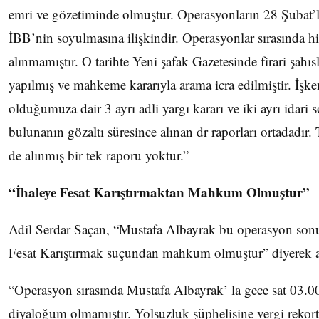
emri ve gözetiminde olmuştur. Operasyonların 28 Şubat’l
İBB’nin soyulmasına ilişkindir. Operasyonlar sırasında h
alınmamıştır. O tarihte Yeni şafak Gazetesinde firari şahıs
yapılmış ve mahkeme kararıyla arama icra edilmiştir. İşken
olduğumuza dair 3 ayrı adli yargı kararı ve iki ayrı idari 
bulunanın gözaltı süresince alınan dr raporları ortadadır
de alınmış bir tek raporu yoktur.”
“İhaleye Fesat Karıştırmaktan Mahkum Olmuştur”
Adil Serdar Saçan, “Mustafa Albayrak bu operasyon sonu
Fesat Karıştırmak suçundan mahkum olmuştur” diyerek aç
“Operasyon sırasında Mustafa Albayrak’ la gece sat 03.00’t
diyaloğum olmamıştır. Yolsuzluk şüphelisine vergi rekor