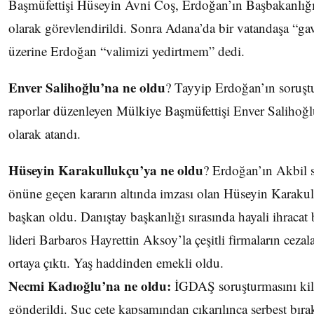
Başmüfettişi Hüseyin Avni Coş, Erdoğan’ın Başbakanlığı
olarak görevlendirildi. Sonra Adana’da bir vatandaşa “ga
üzerine Erdoğan “valimizi yedirtmem” dedi.
Enver Salihoğlu’na ne oldu
? Tayyip Erdoğan’ın soruştu
raporlar düzenleyen Mülkiye Başmüfettişi Enver Salihoğl
olarak atandı.
Hüseyin Karakullukçu’ya ne oldu
? Erdoğan’ın Akbil 
önüne geçen kararın altında imzası olan Hüseyin Karaku
başkan oldu. Danıştay başkanlığı sırasında hayali ihracat 
lideri Barbaros Hayrettin Aksoy’la çeşitli firmaların cezala
ortaya çıktı. Yaş haddinden emekli oldu.
Necmi Kadıoğlu’na ne oldu:
İGDAŞ soruşturmasını kili
gönderildi. Suç çete kapsamından çıkarılınca serbest bıra