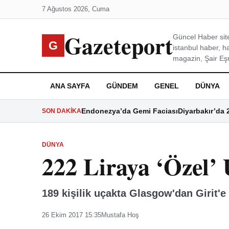
7 Ağustos 2026, Cuma
Gazeteport
Güncel Haber site
G
istanbul haber, h
magazin, Şair Eşre
ANA SAYFA
GÜNDEM
GENEL
DÜNYA
Endonezya’da Gemi Faciası
Diyarbakır’da 
SON DAKIKA
DÜNYA
222 Liraya ‘Özel’
189 kişilik uçakta Glasgow'dan Girit'e
26 Ekim 2017 15:35
Mustafa Hoş