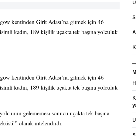
U
S
asgow kentinden Girit Adası’na gitmek için 46
simli kadın, 189 kişilik uçakta tek başına yolculuk
A
K
M
asgow kentinden Girit Adası’na gitmek için 46
H
simli kadın, 189 kişilik uçakta tek başına yolculuk
K
y
 yolcunun gelememesi sonucu uçakta tek başına
U
eküstü” olarak nitelendirdi.
S