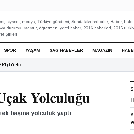
si, siyaset, medya, Türkiye gündemi, Sondakika haberler, Haber, haberl
ava durumu, memur, öğretmen, yerel haber, 2016 haberleri, 2016 türkiy
f Şiirleri
SPOR
YAŞAM
SAĞ HABERLER
MAGAZIN
HABE
2 Kişi Öldü
S
 Uçak Yolculuğu
H
 tek başına yolculuk yaptı
K
y