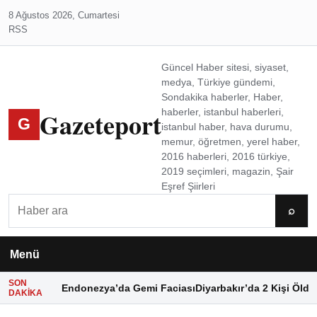
8 Ağustos 2026, Cumartesi
RSS
Güncel Haber sitesi, siyaset,
medya, Türkiye gündemi,
Sondakika haberler, Haber,
Gazeteport
haberler, istanbul haberleri,
G
istanbul haber, hava durumu,
memur, öğretmen, yerel haber,
2016 haberleri, 2016 türkiye,
2019 seçimleri, magazin, Şair
Eşref Şiirleri
Ara
⌕
Menü
SON
Endonezya’da Gemi Faciası
Diyarbakır’da 2 Kişi Öldü
DAKIKA