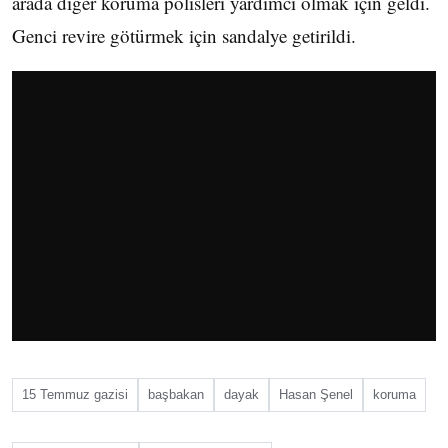
arada diğer koruma polisleri yardımcı olmak için geldi.
Genci revire götürmek için sandalye getirildi.
15 Temmuz gazisi
başbakan
dayak
Hasan Şenel
koruma