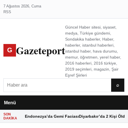
7 Ağustos 2026, Cuma
RSS
Güncel Haber sitesi, siyaset,
medya, Türkiye gündemi,
Sondakika haberler, Haber,
Gazeteport
haberler, istanbul haberleri,
G
istanbul haber, hava durumu,
memur, öğretmen, yerel haber,
2016 haberleri, 2016 türkiye,
2019 seçimleri, magazin, Şair
Eşref Şiirleri
Ara
⌕
Menü
SON
Endonezya’da Gemi Faciası
Diyarbakır’da 2 Kişi Öldü
DAKIKA