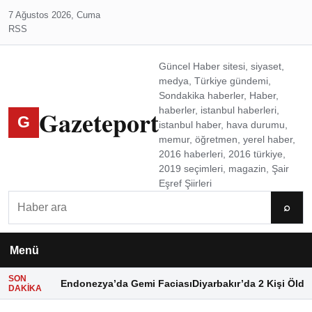
7 Ağustos 2026, Cuma
RSS
Güncel Haber sitesi, siyaset,
medya, Türkiye gündemi,
Sondakika haberler, Haber,
Gazeteport
haberler, istanbul haberleri,
G
istanbul haber, hava durumu,
memur, öğretmen, yerel haber,
2016 haberleri, 2016 türkiye,
2019 seçimleri, magazin, Şair
Eşref Şiirleri
Ara
⌕
Menü
SON
Endonezya’da Gemi Faciası
Diyarbakır’da 2 Kişi Öldü
DAKIKA